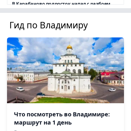
В Карабаново подросток напал с разбоем,
после чего заставил сотрудников УВД
гнаться за ним
Гид по Владимиру
18:03, 7 августа
Что посмотреть во Владимире:
маршрут на 1 день