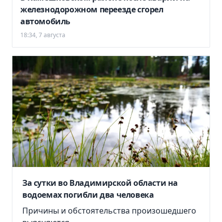
матери героя СВО, пострадавшего от
железнодорожном переезде сгорел
мошенников
автомобиль
18:43, 7 августа
18:34, 7 августа
За сутки во Владимирской области на
водоемах погибли два человека
Причины и обстоятельства произошедшего