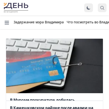
Задержание мэра Владимира
Что посмотреть во Влад
В Муроме прокуратура добилась
компенсации в три миллиона рублей для
В Камешковском районе после аварии на