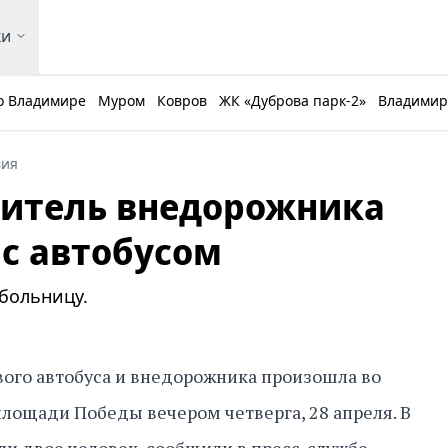
ки
о Владимире
Муром
Ковров
ЖК «Дуброва парк-2»
Владимирс
вия
дитель внедорожника
 с автобусом
больницу.
вого автобуса и внедорожника произошла во
лощади Победы вечером четверга, 28 апреля. В