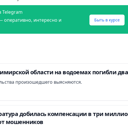
в Telegram
— оперативно, интересно и
Быть в курсе
димирской области на водоемах погибли дв
льства произошедшего выясняются.
атура добилась компенсации в три миллион
от мошенников