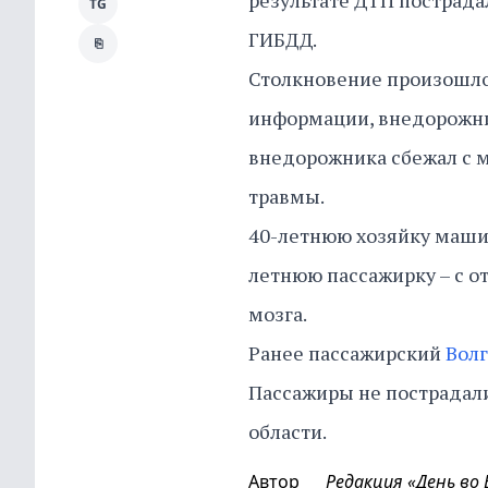
результате ДТП пострада
TG
ГИБДД.
⎘
Столкновение произошло 
информации, внедорожник
внедорожника сбежал с м
травмы.
40-летнюю хозяйку маши
летнюю пассажирку – с 
мозга.
Ранее пассажирский
Волг
Пассажиры не пострадал
области.
Автор
Редакция «День во