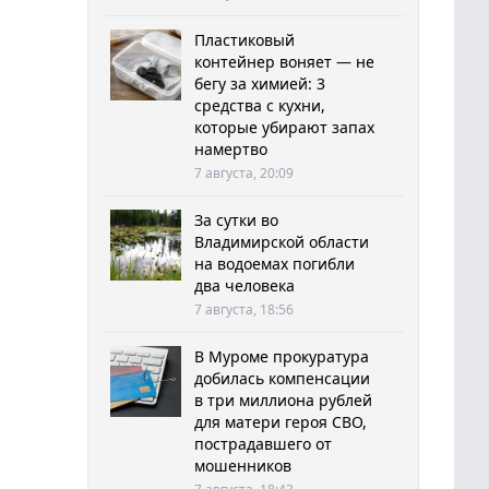
Пластиковый
контейнер воняет — не
бегу за химией: 3
средства с кухни,
которые убирают запах
намертво
7 августа, 20:09
За сутки во
Владимирской области
на водоемах погибли
два человека
7 августа, 18:56
В Муроме прокуратура
добилась компенсации
в три миллиона рублей
для матери героя СВО,
пострадавшего от
мошенников