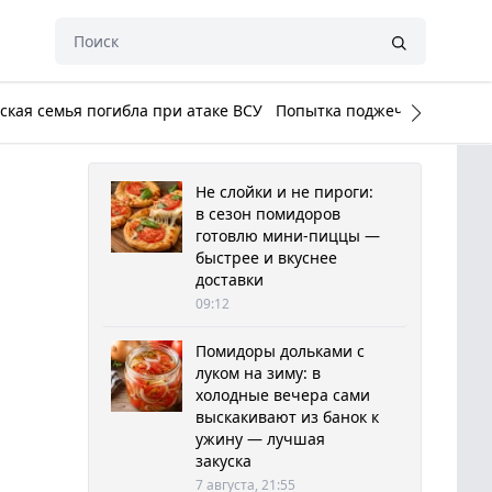
кая семья погибла при атаке ВСУ
Попытка поджечь Белый до
Не слойки и не пироги:
в сезон помидоров
готовлю мини-пиццы —
быстрее и вкуснее
доставки
09:12
Помидоры дольками с
луком на зиму: в
холодные вечера сами
выскакивают из банок к
ужину — лучшая
закуска
7 августа, 21:55