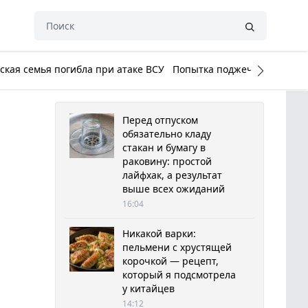
кая семья погибла при атаке ВСУ
Попытка поджечь Белый до
Перед отпуском
обязательно кладу
стакан и бумагу в
раковину: простой
лайфхак, а результат
выше всех ожиданий
16:04
Никакой варки:
пельмени с хрустящей
корочкой — рецепт,
который я подсмотрела
у китайцев
14:12