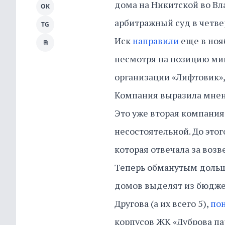
дома на Никитской во В
OK
арбитражный суд в четвер
TG
Иск
направили
еще в нояб
⎘
несмотря на позицию мин
организации «Лифтовик»,
Компания выразила мнени
Это уже вторая компани
несостоятельной. До это
которая отвечала за воз
Теперь обманутым дольщи
домов выделят из бюджет
Другова (а их всего 5),
пон
корпусов ЖК «Дуброва па