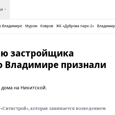
ки
о Владимире
Муром
Ковров
ЖК «Дуброва парк-2»
Владимирс
ию застройщика
о Владимире признали
 дома на Никитской.
 «Ситистрой», которая занимается возведением