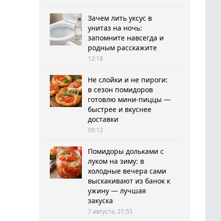
Зачем лить уксус в
унитаз на ночь:
запомните навсегда и
родным расскажите
12:18
Не слойки и не пироги:
в сезон помидоров
готовлю мини-пиццы —
быстрее и вкуснее
доставки
09:12
Помидоры дольками с
луком на зиму: в
холодные вечера сами
выскакивают из банок к
ужину — лучшая
закуска
7 августа, 21:55