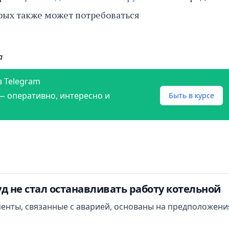
рых также может потребоваться
а
в Telegram
— оперативно, интересно и
Быть в курсе
д не стал останавливать работу котельной
менты, связанные с аварией, основаны на предположени