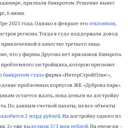
ладимире, признали банкротом. Решение вынес
г, 6 июня.
ре 2023 года. Однако в феврале его
отклонили
,
строя региона. Тогда в суде поддержали довод
 привлеченной в качестве третьего лица.
е, что у фирмы Другова нет признаков банкрота.
я проблемного застройщика, которую признают
го
банкротом стала
фирма «ИнтерСтройПлюс»,
ведение проблемных корпусов ЖК «Дуброва парк».
кам остается ждать, пока деньги на достройку
а. По данным счетной палаты, на все объекты
адобится 2 млрд рублей
. На достройку одного из
рк-2» уже
выделили 373 млн рублей
. На очереди –