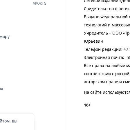
Сетевое издание «Ден
VK
OK
TG
Свидетельство о регис
Выдано Федеральной с
технологий и массовы
Учредитель – ООО «Тр
имиру
Юрьевич
Телефон редакции:
+7 
Электронная почта:
in
Все права на любые м
соответствии с росси
авторском праве и см
ия
На сайте используютс
16+
йтом, вы