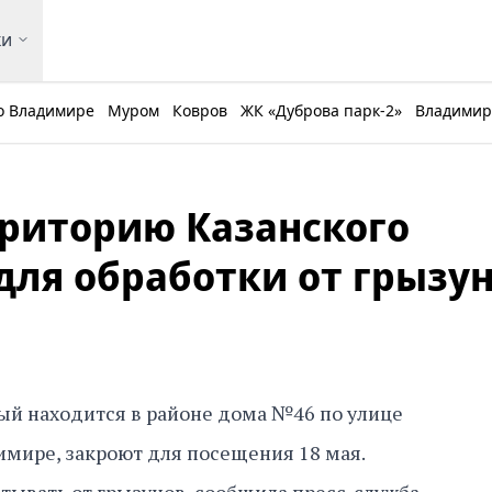
ки
о Владимире
Муром
Ковров
ЖК «Дуброва парк-2»
Владимирс
риторию Казанского
для обработки от грызу
ый находится в районе дома №46 по улице
имире, закроют для посещения 18 мая.