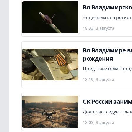
Во Владимирской
Энцефалита в регион
18:33, 3 августа
Во Владимире в
рождения
Представители город
18:19, 3 августа
СК России заним
Дело расследует Гла
18:03, 3 августа