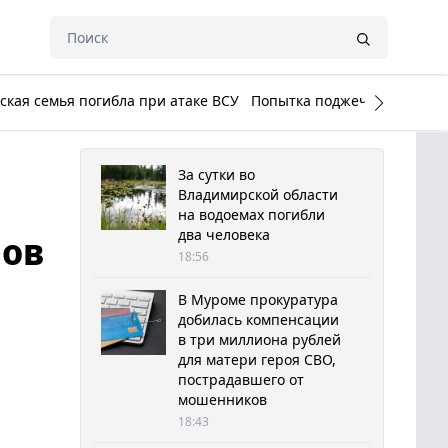
кая семья погибла при атаке ВСУ
Попытка поджечь Белый до
За сутки во
Владимирской области
на водоемах погибли
два человека
нов
18:56
В Муроме прокуратура
добилась компенсации
в три миллиона рублей
для матери героя СВО,
пострадавшего от
мошенников
18:43