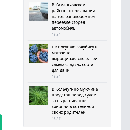
В Камешковском
районе после аварии
на железнодорожном
переезде сгорел
автомобиль
18:34
Не покупаю голубику в
магазине —
выращиваю свою: три
самых сладких сорта
для дачи
18:34
В Кольчугино мужчина
предстал перед судом
за выращивание
конопли в котельной
своих родителей
18:27