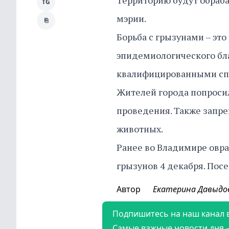
Территорию будут обраба
TG
мэрии.
⎘
Борьба с грызунами – эт
эпидемиологического бла
квалифицированными сп
Жителей города попросил
проведения. Также запре
животных.
Ранее во Владимире овра
грызунов 4 декабря. Пос
Автор
Екатерина Давыдо
Подпишитесь на наш канал 
Самые важные новости дня 