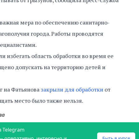
тывать от грызунов, сообщила пресс-служба
о важная мера по обеспечению санитарно-
гополучия города. Работы проводятся
ециалистами.
и избегать область обработки во время ее
щено допускать на территорию детей и
г на Фатьянова
закрыли для обработки
от
ещать место было также нельзя.
ва
в Telegram
— оперативно, интересно и
Быть в курсе