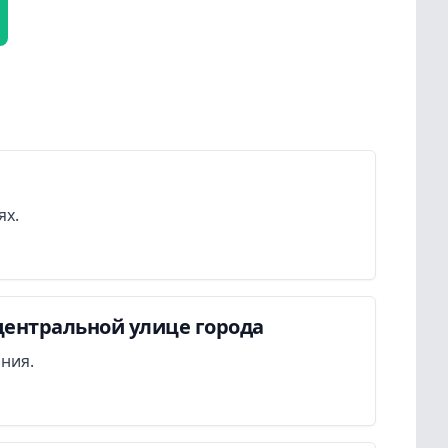
ях.
центральной улице города
ания.