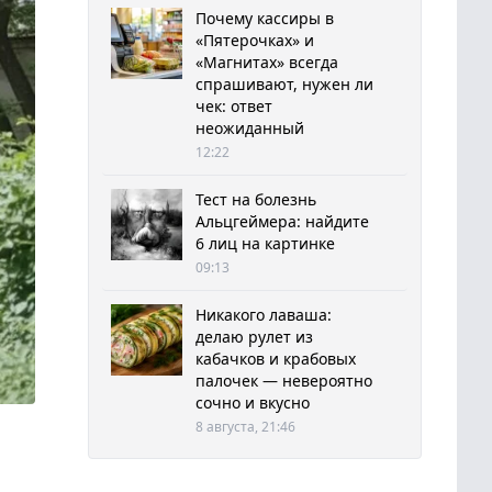
Почему кассиры в
«Пятерочках» и
«Магнитах» всегда
спрашивают, нужен ли
чек: ответ
неожиданный
12:22
Тест на болезнь
Альцгеймера: найдите
6 лиц на картинке
09:13
Никакого лаваша:
делаю рулет из
кабачков и крабовых
палочек — невероятно
сочно и вкусно
8 августа, 21:46