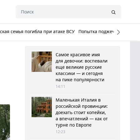
кая семья погибла при атаке ВСУ
Попытка поджечь Белый до
Самое красивое имя
для девочки: воспевали
еще великие русские
классики — и сегодня
на пике популярности
14:11
Маленькая Италия в
российской провинции:
доехать стоит копейки,
а впечатлений — как от
турне по Европе
12:23