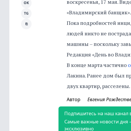
воскресенья, 17 мая. Вид
OK
«Владимирский банщик».
TG
Пока подробностей инциде
⎘
людей никто не пострадал
машины – поскольку зав
Редакция «День во Влади
В конце марта частично
о
Лакина. Ранее дом был п
двух квартир, расселены.
Автор
Евгения Рождеств
Подпишитесь на наш канал 
Самые важные новости дня 
эксклюзивно