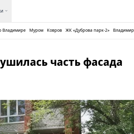
ки
о Владимире
Муром
Ковров
ЖК «Дуброва парк-2»
Владимирс
ушилась часть фасада