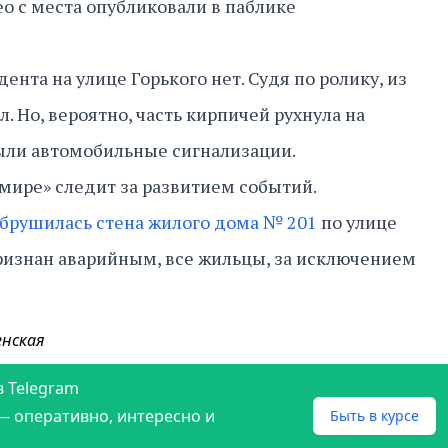
ео с места опубликовали в паблике
нта на улице Горького нет. Судя по ролику, из
. Но, вероятно, часть кирпичей рухнула на
ыли автомобильные сигнализации.
мире» следит за развитием событий.
брушилась стена жилого дома № 201
по улице
ризнан аварийным, все жильцы, за исключением
енская
в Telegram
— оперативно, интересно и
Быть в курсе