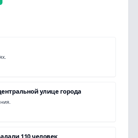
ях.
центральной улице города
ания.
адали 110 человек