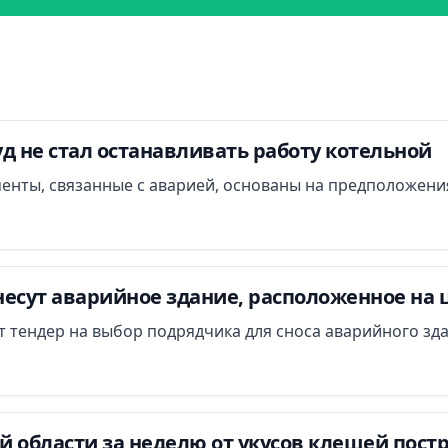
д не стал останавливать работу котельной
менты, связанные с аварией, основаны на предположени
есут аварийное здание, расположенное на 
ут тендер на выбор подрядчика для сноса аварийного зд
 области за неделю от укусов клещей постр