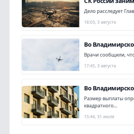
СК России заним
Дело расследует Гла
18:03, 3 августа
Во Владимирско
Врачи сообщили, что
17:45, 3 августа
Во Владимирско
Размер выплаты опр
квадратного...
15:44, 31 июля