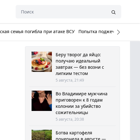
кая семья погибла при атаке ВСУ
Попытка поджечь Белый до
Беру творог да яйцо:
получаю идеальный
завтрак — без возни с
липким тестом
5 августа, 21:49
Во Владимире мужчина
приговорен к 8 годам
колонии за убийство
сожительницы
5 августа, 20:38
Ботва картофеля
почернела в августе —