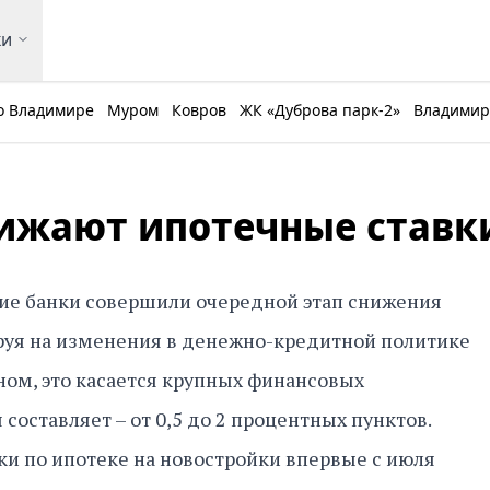
ки
о Владимире
Муром
Ковров
ЖК «Дуброва парк-2»
Владимирс
ижают ипотечные ставк
кие банки совершили очередной этап снижения
ируя на изменения в денежно-кредитной политике
вном, это касается крупных финансовых
 составляет – от 0,5 до 2 процентных пунктов.
и по ипотеке на новостройки впервые с июля