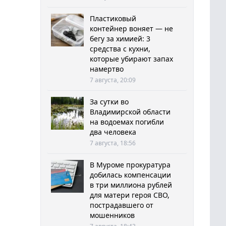
Пластиковый
контейнер воняет — не
бегу за химией: 3
средства с кухни,
которые убирают запах
намертво
7 августа, 20:09
За сутки во
Владимирской области
на водоемах погибли
два человека
7 августа, 18:56
В Муроме прокуратура
добилась компенсации
в три миллиона рублей
для матери героя СВО,
пострадавшего от
мошенников