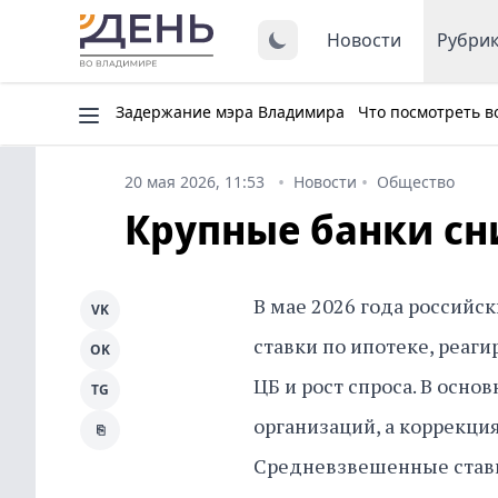
Новости
Рубри
Задержание мэра Владимира
Что посмотреть в
20 мая 2026, 11:53
Новости
Общество
Крупные банки сн
В мае 2026 года российс
VK
ставки по ипотеке, реаг
OK
ЦБ и рост спроса. В осно
TG
организаций, а коррекция
⎘
Средневзвешенные ставк