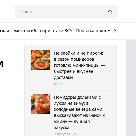
кая семья погибла при атаке ВСУ
Попытка поджечь Белый до
Не слойки и не пироги:
и
в сезон помидоров
готовлю мини-пиццы —
быстрее и вкуснее
доставки
09:12
Помидоры дольками с
луком на зиму: в
холодные вечера сами
выскакивают из банок к
ужину — лучшая
закуска
7 августа, 21:55