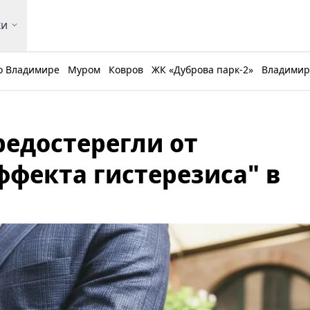
ки
о Владимире
Муром
Ковров
ЖК «Дуброва парк-2»
Владимирс
редостерегли от
ффекта гистерезиса" в