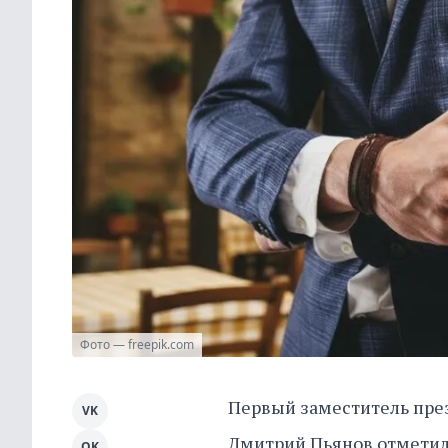
Фото — freepik.com
Первый заместитель през
VK
Дмитрий Пьянов отметил,
OK