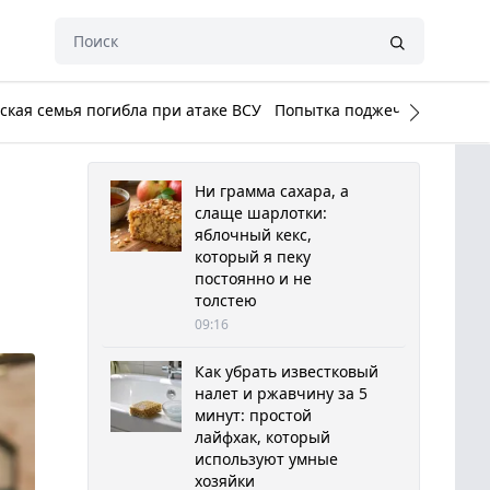
кая семья погибла при атаке ВСУ
Попытка поджечь Белый до
Ни грамма сахара, а
слаще шарлотки:
яблочный кекс,
который я пеку
постоянно и не
толстею
09:16
Как убрать известковый
налет и ржавчину за 5
минут: простой
лайфхак, который
используют умные
хозяйки