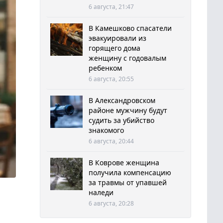
6 августа, 21:47
В Камешково спасатели
эвакуировали из
горящего дома
женщину с годовалым
ребенком
6 августа, 20:55
В Александровском
районе мужчину будут
судить за убийство
знакомого
6 августа, 20:44
В Коврове женщина
получила компенсацию
за травмы от упавшей
наледи
6 августа, 20:28