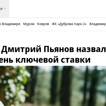
ки
о Владимире
Муром
Ковров
ЖК «Дуброва парк-2»
Владимирс
 Дмитрий Пьянов назва
ень ключевой ставки