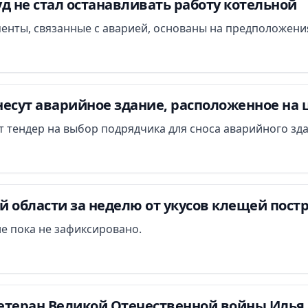
д не стал останавливать работу котельной
менты, связанные с аварией, основаны на предположени
есут аварийное здание, расположенное на 
ут тендер на выбор подрядчика для сноса аварийного зд
 области за неделю от укусов клещей постр
е пока не зафиксировано.
етеран Великой Отечественной войны Илья 