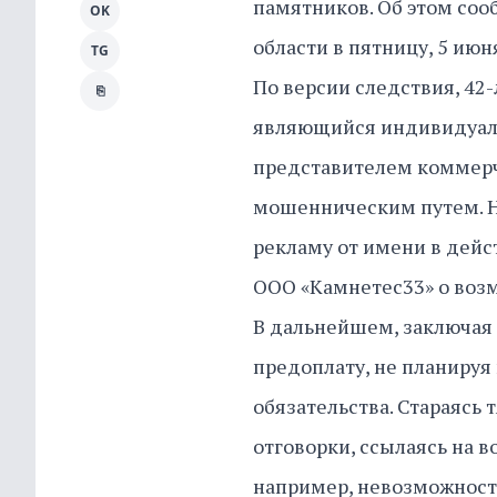
памятников. Об этом со
OK
области в пятницу, 5 июн
TG
По версии следствия, 42
⎘
являющийся индивидуал
представителем коммерч
мошенническим путем. Н
рекламу от имени в дей
ООО «Камнетес33» о возм
В дальнейшем, заключая 
предоплату, не планируя
обязательства. Стараясь
отговорки, ссылаясь на 
например, невозможность