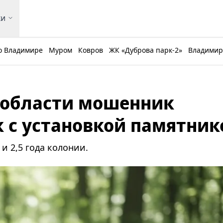
ки
о Владимире
Муром
Ковров
ЖК «Дуброва парк-2»
Владимирс
 области мошенник
к с установкой памятник
и 2,5 года колонии.