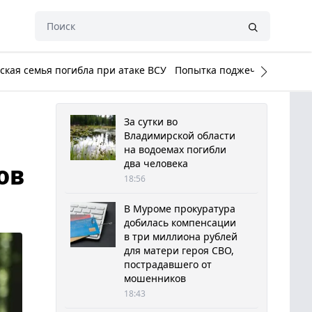
кая семья погибла при атаке ВСУ
Попытка поджечь Белый до
За сутки во
Владимирской области
на водоемах погибли
два человека
ов
18:56
В Муроме прокуратура
добилась компенсации
в три миллиона рублей
для матери героя СВО,
пострадавшего от
мошенников
18:43