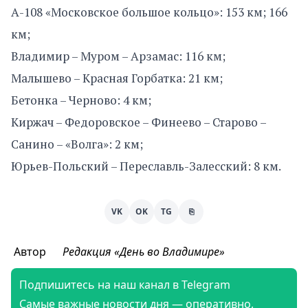
А-108 «Московское большое кольцо»: 153 км; 166
км;
Владимир – Муром – Арзамас: 116 км;
Малышево – Красная Горбатка: 21 км;
Бетонка – Черново: 4 км;
Киржач – Федоровское – Финеево – Старово –
Санино – «Волга»: 2 км;
Юрьев-Польский – Переславль-Залесский: 8 км.
VK
OK
TG
⎘
Автор
Редакция «День во Владимире»
Подпишитесь на наш канал в Telegram
Самые важные новости дня — оперативно,