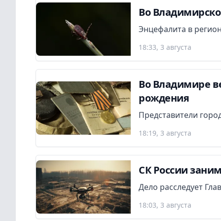
Во Владимирской
Энцефалита в регион
18:33, 3 августа
Во Владимире в
рождения
Представители город
18:19, 3 августа
СК России заним
Дело расследует Гла
18:03, 3 августа