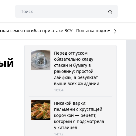
кая семья погибла при атаке ВСУ
Попытка поджечь Белый до
Перед отпуском
ный
обязательно кладу
стакан и бумагу в
раковину: простой
лайфхак, а результат
выше всех ожиданий
16:04
Никакой варки:
пельмени с хрустящей
корочкой — рецепт,
который я подсмотрела
у китайцев
14:12