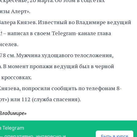
скресенье, 20 марта. Об этом в соцсетях
изы Алерт».
 Валера Князев. Известный во Владимире ведущий
 – написал в своем Telegram-канале глава
иселев.
178 см. Мужчина худощавого телосложения,
за. В момент пропажи ведущий был в черной
 кроссовках.
 Князева, попросили сообщить по телефонам 8-
рт») или 112 (служба спасения).
 Владимире»
в Telegram
— оперативно, интересно и
Быть в курсе