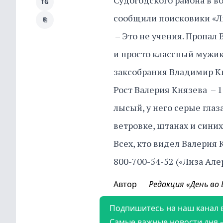
Судогодского района в во
TG
сообщили поисковики «Л
⎘
– Это не учения. Пропал
и просто классный мужик!
заксобрания Владимир К
Рост Валерия Князева – 
лысый, у него серые гла
ветровке, штанах и синих
Всех, кто видел Валерия
800-700-54-52 («Лиза Але
Автор
Редакция «День во
Подпишитесь на наш канал 
Самые важные новости дня 