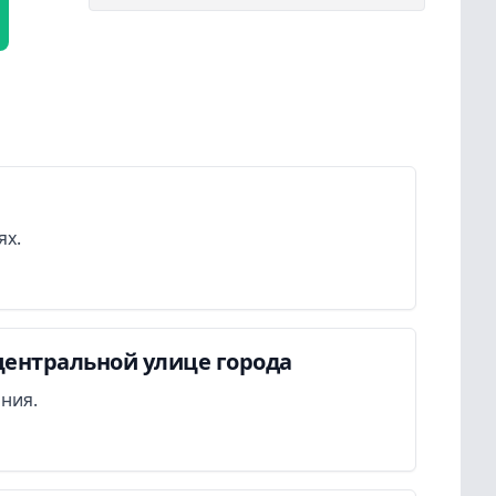
ях.
центральной улице города
ания.