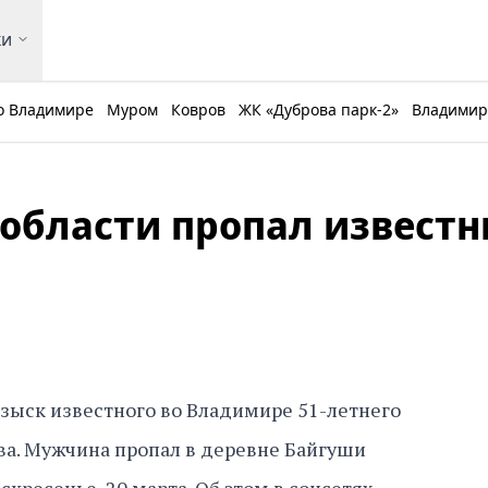
ки
о Владимире
Муром
Ковров
ЖК «Дуброва парк-2»
Владимирс
области пропал извест
зыск известного во Владимире 51-летнего
ва. Мужчина пропал в деревне Байгуши