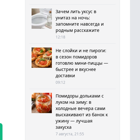
Зачем лить уксус в
унитаз на ночь:
запомните навсегда и
родным расскажите
12:18
Не слойки и не пироги:
в сезон помидоров
готовлю мини-пиццы —
быстрее и вкуснее
доставки
09:12
Помидоры дольками с
луком на зиму: в
холодные вечера сами
выскакивают из банок к
ужину — лучшая
закуска
7 августа, 21:55