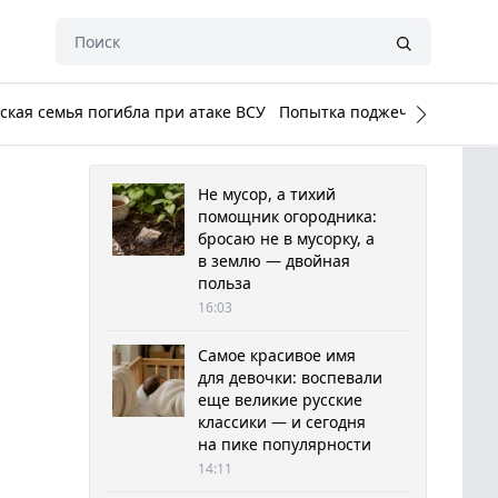
кая семья погибла при атаке ВСУ
Попытка поджечь Белый до
Не мусор, а тихий
помощник огородника:
бросаю не в мусорку, а
в землю — двойная
польза
16:03
Самое красивое имя
для девочки: воспевали
еще великие русские
классики — и сегодня
на пике популярности
14:11