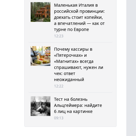
Маленькая Италия в
российской провинции:
доехать стоит копейки,
а впечатлений — как от
турне по Европе
12:23
Почему кассиры в
«Пятерочках» и
«Магнитах» всегда
спрашивают, нужен ли
чек: ответ
неожиданный
12:22
Тест на болезнь
Альцгеймера: найдите
6 лиц на картинке
09:13