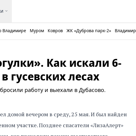
ки
о Владимире
Муром
Ковров
ЖК «Дуброва парк-2»
Владимирс
огулки». Как искали 6-
в гусевских лесах
бросили работу и выехали в Дубасово.
л домой вечером в среду, 25 мая. И был найден
шенном участке. Позднее спасатели «ЛизаАлерт»