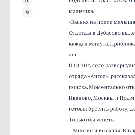
поделились рассказом о 
TG
мальчика.
⎘
«Заявка на поиск малыша»
Судогды в Дубасово выле
каждая минута. Приближа
лес…
В 19:10 в селе развернул
отряда «Ангел», рассказа
поиска. Моментально отк
Иваново, Москвы и Подмо
готовы бросить работу, д
Только бы успеть.
– Многие и выехали. В т