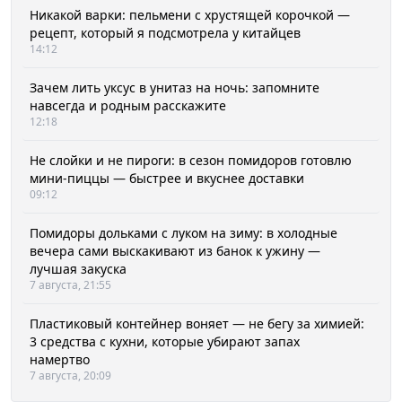
Никакой варки: пельмени с хрустящей корочкой —
рецепт, который я подсмотрела у китайцев
14:12
Зачем лить уксус в унитаз на ночь: запомните
навсегда и родным расскажите
12:18
Не слойки и не пироги: в сезон помидоров готовлю
мини-пиццы — быстрее и вкуснее доставки
09:12
Помидоры дольками с луком на зиму: в холодные
вечера сами выскакивают из банок к ужину —
лучшая закуска
7 августа, 21:55
Пластиковый контейнер воняет — не бегу за химией:
3 средства с кухни, которые убирают запах
намертво
7 августа, 20:09