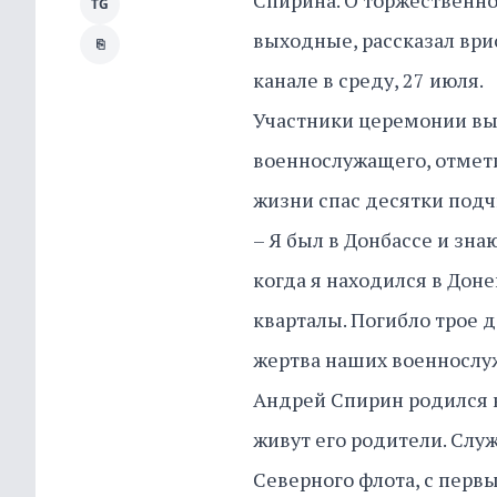
Спирина. О торжественн
TG
выходные, рассказал ври
⎘
канале в среду, 27 июля.
Участники церемонии вы
военнослужащего, отмети
жизни спас десятки под
– Я был в Донбассе и знаю
когда я находился в Дон
кварталы. Погибло трое д
жертва наших военнослуж
Андрей Спирин родился в
живут его родители. Слу
Северного флота, с перв