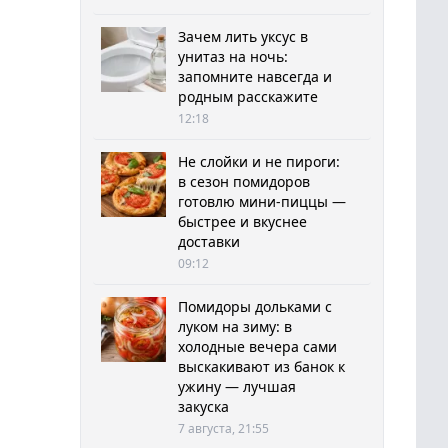
Зачем лить уксус в
унитаз на ночь:
запомните навсегда и
родным расскажите
12:18
Не слойки и не пироги:
в сезон помидоров
готовлю мини-пиццы —
быстрее и вкуснее
доставки
09:12
Помидоры дольками с
луком на зиму: в
холодные вечера сами
выскакивают из банок к
ужину — лучшая
закуска
7 августа, 21:55