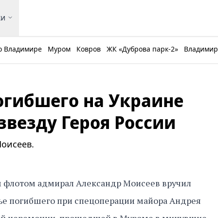
ки
о Владимире
Муром
Ковров
ЖК «Дуброва парк-2»
Владимирс
огибшего на Украине
звезду Героя России
Моисеев.
флотом адмирал Александр Моисеев вручил
ье погибшего при спецоперации майора Андрея