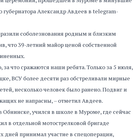
ой церемонии, прошедшей в Муроме в минувшие
о губернатора Александр Авдеев в telegram-
разили соболезнования родным и близким
в, что 39-летний майор ценой собственной
чиненных.
, за что сражаются наши ребята. Только за 5 июля,
ецке, ВСУ более десяти раз обстреливали мирные
етей, несколько человек было ранено. Подвиг и
ащих не напрасны, – отметил Авдеев.
 Обнинске, учился в школе в Муроме, где сейчас
жил в отдельной мотострелковой бригаде
ых дней принимал участие в спецоперации,