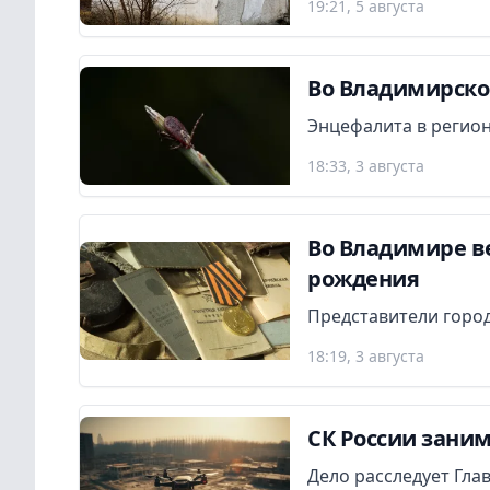
19:21, 5 августа
Во Владимирской
Энцефалита в регион
18:33, 3 августа
Во Владимире в
рождения
Представители город
18:19, 3 августа
СК России заним
Дело расследует Гла