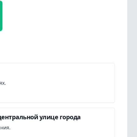
ях.
центральной улице города
ания.