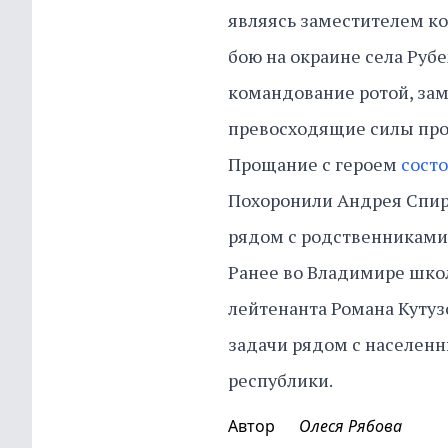
являясь заместителем ко
бою на окраине села Руб
командование ротой, зам
превосходящие силы прот
Прощание с героем
сост
Похоронили Андрея Спир
рядом с родственникам
Ранее во Владимире шк
лейтенанта Романа Кутуз
задачи рядом с населен
республики.
Автор
Олеся Рябова