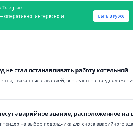
в Telegram
— оперативно, интересно и
Быть в курсе
д не стал останавливать работу котельной
менты, связанные с аварией, основаны на предположени
есут аварийное здание, расположенное на 
ут тендер на выбор подрядчика для сноса аварийного зд