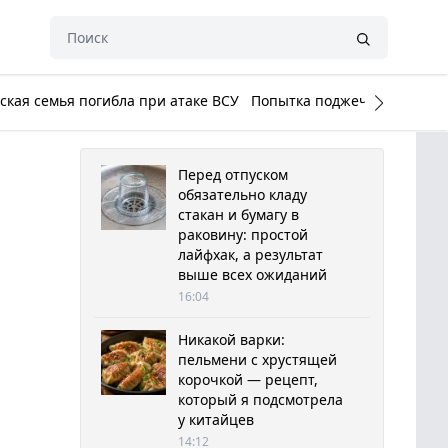
кая семья погибла при атаке ВСУ
Попытка поджечь Белый до
Перед отпуском
обязательно кладу
стакан и бумагу в
раковину: простой
лайфхак, а результат
выше всех ожиданий
16:04
Никакой варки:
пельмени с хрустящей
корочкой — рецепт,
который я подсмотрела
у китайцев
14:12