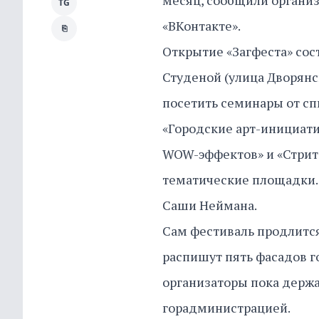
месяц, сообщили органи
TG
«ВКонтакте».
⎘
Открытие «Загфеста» состо
Студеной (улица Дворянск
посетить семинары от с
«Городские арт-инициат
WOW-эффектов» и «Стрит-
тематические площадки.
Саши Неймана.
Сам фестиваль продлится
распишут пять фасадов г
организаторы пока держат
горадминистрацией.