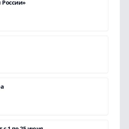
 России»
ра
с 1 по 25 июня