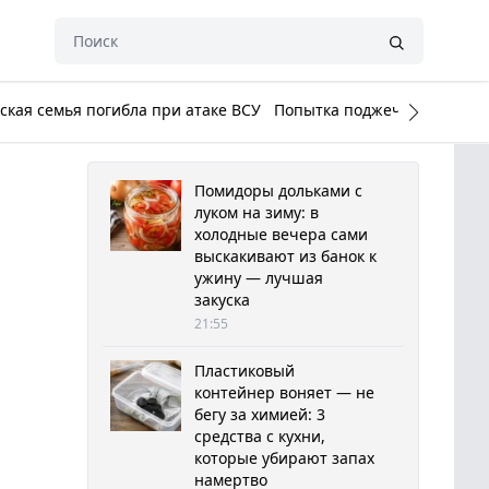
кая семья погибла при атаке ВСУ
Попытка поджечь Белый до
Помидоры дольками с
луком на зиму: в
холодные вечера сами
выскакивают из банок к
ужину — лучшая
закуска
21:55
Пластиковый
контейнер воняет — не
бегу за химией: 3
средства с кухни,
которые убирают запах
намертво