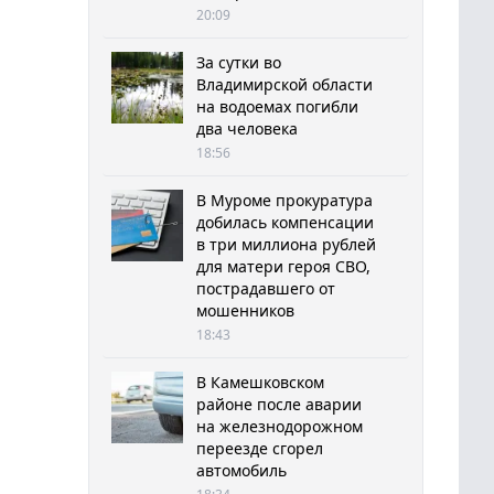
20:09
За сутки во
Владимирской области
на водоемах погибли
два человека
18:56
В Муроме прокуратура
добилась компенсации
в три миллиона рублей
для матери героя СВО,
пострадавшего от
мошенников
18:43
В Камешковском
районе после аварии
на железнодорожном
переезде сгорел
автомобиль