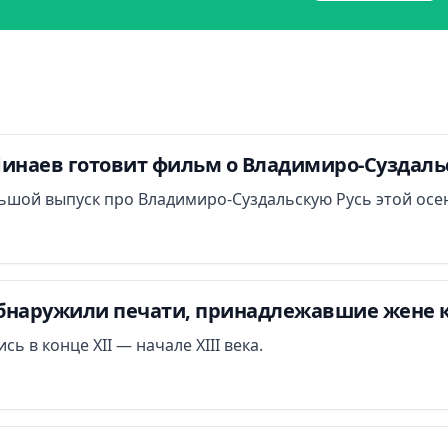
Минаев готовит фильм о Владимиро-Суздаль
ьшой выпуск про Владимиро-Суздальскую Русь этой осе
бнаружили печати, принадлежавшие жене к
ь в конце XII — начале XIII века.