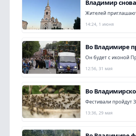
Владимир снова
Жителей приглашают
14:24, 1 июня
Во Владимире п
Он будет с иконой П
12:56, 31 мая
Во Владимирско
Фестивали пройдут 3
13:36, 29 мая
Во Владимире фе