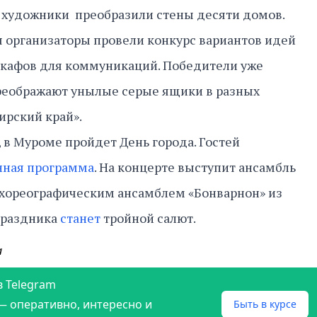
 художники преобразили стены десяти домов.
 организаторы провели конкурс вариантов идей
шкафов для коммуникаций. Победители уже
реображают унылые серые ящики в разных
ирский край».
а, в Муроме пройдет День города. Гостей
ная программа
. На концерте выступит ансамбль
 хореографическим ансамблем «Бонварнон» из
праздника
станет
тройной салют.
а
в Telegram
— оперативно, интересно и
Быть в курсе