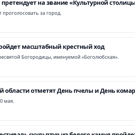
 претендует на звание «Культурной столицы
 проголосовать за город.
ройдет масштабный крестный ход
ресвятой Богородицы, именуемой «Боголюбская».
й области отметят День пчелы и День кома
0 мая.
стиваль скульптур из белого камня пройдет 