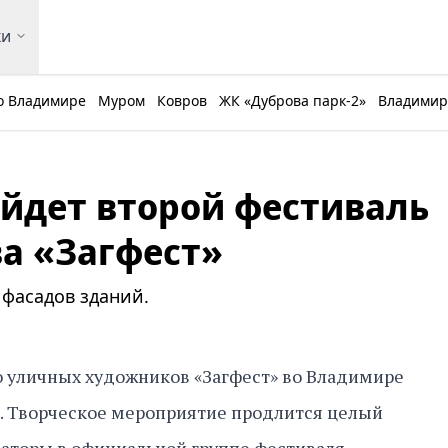
ки
о Владимире
Муром
Ковров
ЖК «Дуброва парк-2»
Владимирс
йдет второй фестиваль
ва «Загфест»
 фасадов зданий.
ю уличных художников «Загфест» во Владимире
та. Творческое мероприятие продлится целый