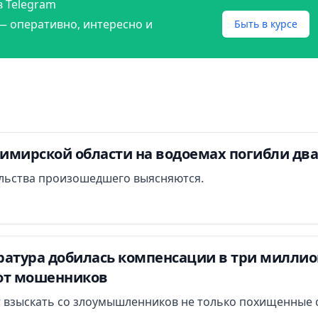
в Telegram
— оперативно, интересно и
Быть в курсе
димирской области на водоемах погибли дв
льства произошедшего выясняются.
атура добилась компенсации в три миллион
от мошенников
 взыскать со злоумышленников не только похищенные с