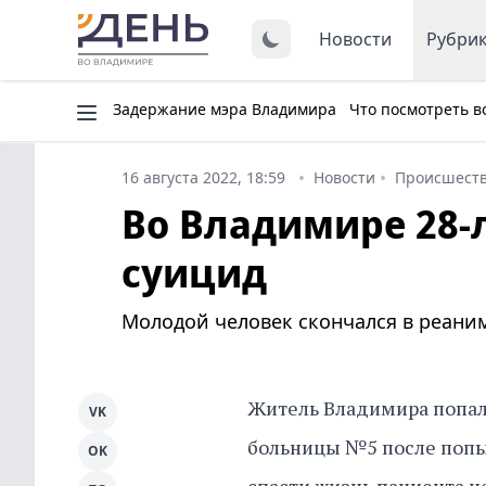
Новости
Рубри
Задержание мэра Владимира
Что посмотреть в
16 августа 2022, 18:59
Новости
Происшест
Во Владимире 28-
суицид
Молодой человек скончался в реани
Житель Владимира попал
VK
больницы №5 после попы
OK