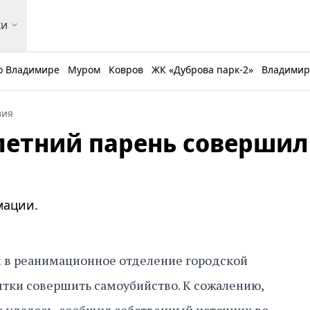
ки
о Владимире
Муром
Ковров
ЖК «Дуброва парк-2»
Владимирс
вия
летний парень совершил
мации.
 в реанимационное отделение городской
тки совершить самоубийство. К сожалению,