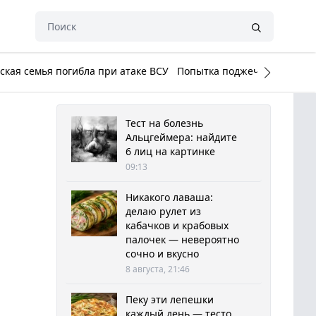
кая семья погибла при атаке ВСУ
Попытка поджечь Белый до
Тест на болезнь
Альцгеймера: найдите
6 лиц на картинке
09:13
Никакого лаваша:
делаю рулет из
кабачков и крабовых
палочек — невероятно
сочно и вкусно
8 августа, 21:46
Пеку эти лепешки
каждый день — тесто