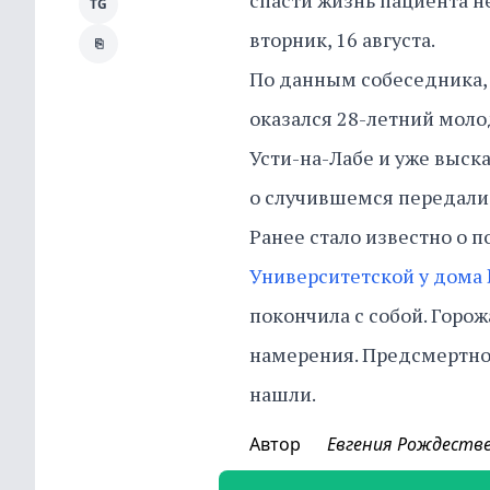
спасти жизнь пациента н
TG
вторник, 16 августа.
⎘
По данным собеседника, 
оказался 28-летний моло
Усти-на-Лабе и уже выс
о случившемся передали
Ранее стало известно о 
Университетской у дома
покончила с собой. Горо
намерения. Предсмертной
нашли.
Автор
Евгения Рождеств