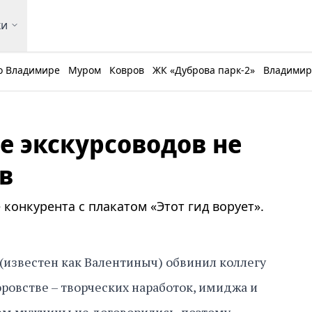
ки
о Владимире
Муром
Ковров
ЖК «Дуброва парк-2»
Владимирс
е экскурсоводов не
в
конкурента с плакатом «Этот гид ворует».
(известен как Валентиныч) обвинил коллегу
ровстве – творческих наработок, имиджа и