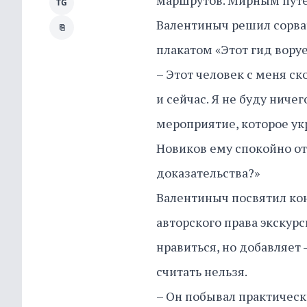
маршрутов. Мирным путе
TG
Валентиныч решил сорват
⎘
плакатом «Этот гид воруе
– Этот человек с меня ск
и сейчас. Я не буду ничег
мероприятие, которое ук
Новиков ему спокойно отв
доказательства?»
Валентиныч посвятил кон
авторского права экскурс
нравиться, но добавляет
считать нельзя.
– Он побывал практическ