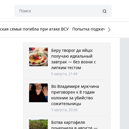
кая семья погибла при атаке ВСУ
Попытка поджечь Белый до
Беру творог да яйцо:
получаю идеальный
завтрак — без возни с
липким тестом
5 августа, 21:49
Во Владимире мужчина
приговорен к 8 годам
колонии за убийство
сожительницы
5 августа, 20:38
Ботва картофеля
почернела в августе —