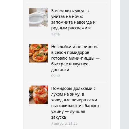
Зачем лить уксус в
унитаз на ночь:
запомните навсегда и
родным расскажите
12:18
Не слойки и не пироги:
в сезон помидоров
готовлю мини-пиццы —
быстрее и вкуснее
доставки
09:12
Помидоры дольками с
луком на зиму: в
холодные вечера сами
выскакивают из банок к
ужину — лучшая
закуска
7 августа, 21:55