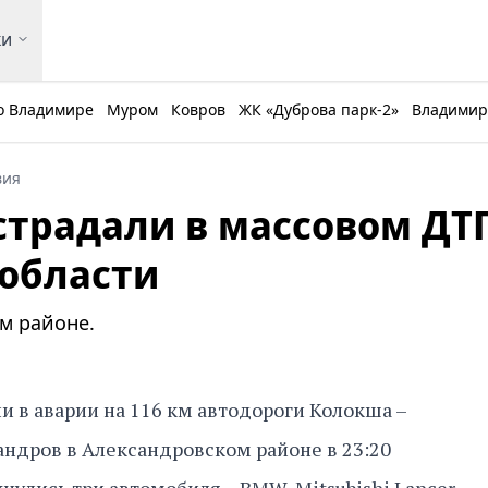
ки
о Владимире
Муром
Ковров
ЖК «Дуброва парк-2»
Владимирс
вия
страдали в массовом ДТ
области
м районе.
и в аварии на 116 км автодороги Колокша –
ндров в Александровском районе в 23:20