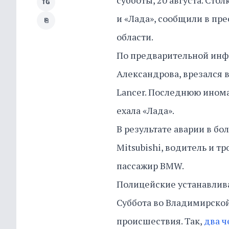
субботы, 20 августа. Сто
TG
и «Лада», сообщили в пр
⎘
области.
По предварительной инф
Александрова, врезался 
Lancer. Последнюю инома
ехала «Лада».
В результате аварии в бо
Mitsubishi, водитель и т
пассажир BMW.
Полицейские устанавлив
Суббота во Владимирской
происшествия. Так,
два ч