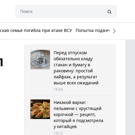
кая семья погибла при атаке ВСУ
Попытка поджечь Белый до
Перед отпуском
П
обязательно кладу
стакан и бумагу в
раковину: простой
лайфхак, а результат
выше всех ожиданий
16:04
Никакой варки:
пельмени с хрустящей
корочкой — рецепт,
который я подсмотрела
у китайцев
14:12