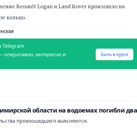
вение Renault Logan и Land Rover произошло на
ое кольцо.
енская
в Telegram
— оперативно, интересно и
Быть в курсе
димирской области на водоемах погибли дв
льства произошедшего выясняются.