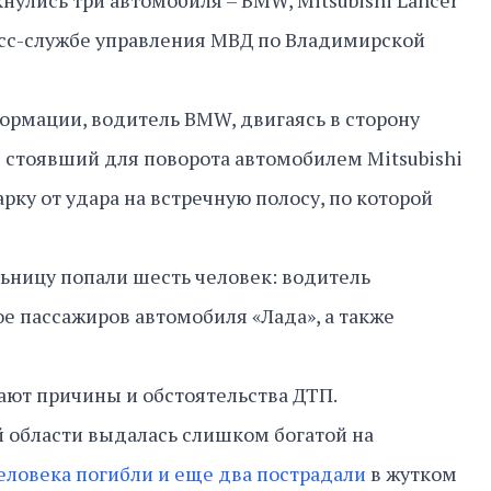
лкнулись три автомобиля – BMW, Mitsubishi Lancer
есс-службе управления МВД по Владимирской
ормации, водитель BMW, двигаясь в сторону
в стоявший для поворота автомобилем Mitsubishi
рку от удара на встречную полосу, по которой
льницу попали шесть человек: водитель
рое пассажиров автомобиля «Лада», а также
ают причины и обстоятельства ДТП.
 области выдалась слишком богатой на
еловека погибли и еще два пострадали
в жутком