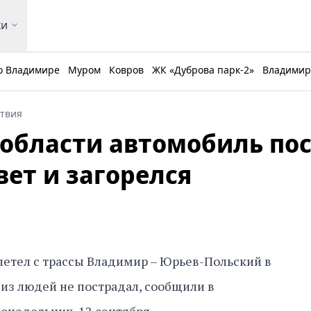
ки
о Владимире
Муром
Ковров
ЖК «Дуброва парк-2»
Владимирс
твия
области автомобиль по
ет и загорелся
етел с трассы Владимир – Юрьев-Польский в
 из людей не пострадал, сообщили в