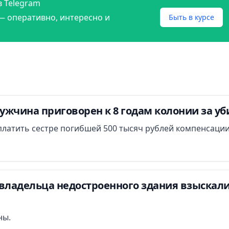
в Telegram
— оперативно, интересно и
Быть в курсе
ужчина приговорен к 8 годам колонии за у
платить сестре погибшей 500 тысяч рублей компенсации
владельца недостроенного здания взыскали 
ны.