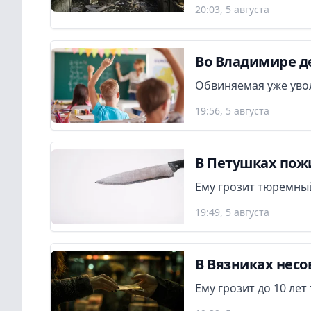
20:03, 5 августа
Во Владимире де
Обвиняемая уже увол
19:56, 5 августа
В Петушках пож
Ему грозит тюремный
19:49, 5 августа
В Вязниках нес
Ему грозит до 10 ле