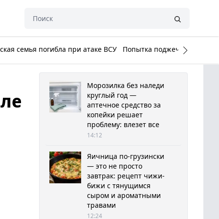
кая семья погибла при атаке ВСУ
Попытка поджечь Белый до
Морозилка без наледи
сле
круглый год —
аптечное средство за
копейки решает
проблему: влезет все
14:12
Яичница по-грузински
— это не просто
завтрак: рецепт чижи-
бижи с тянущимся
сыром и ароматными
травами
12:24