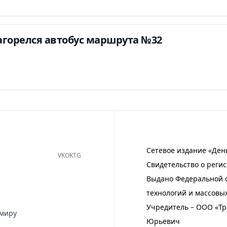
агорелся автобус маршрута №32
Сетевое издание «Ден
VK
OK
TG
Свидетельство о регис
Выдано Федеральной с
технологий и массовы
Учредитель – ООО «Тр
имиру
Юрьевич