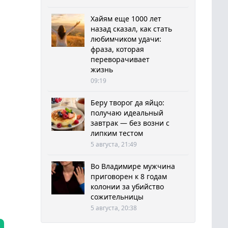
Хайям еще 1000 лет
назад сказал, как стать
любимчиком удачи:
фраза, которая
переворачивает
жизнь
09:19
Беру творог да яйцо:
получаю идеальный
завтрак — без возни с
липким тестом
5 августа, 21:49
Во Владимире мужчина
приговорен к 8 годам
колонии за убийство
сожительницы
5 августа, 20:38