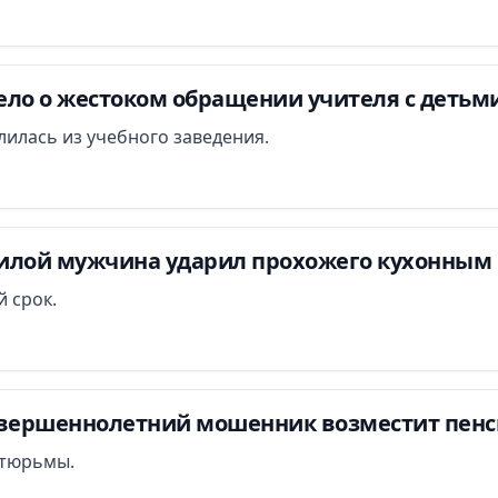
ло о жестоком обращении учителя с детьми
илась из учебного заведения.
илой мужчина ударил прохожего кухонным 
 срок.
овершеннолетний мошенник возместит пенси
т тюрьмы.