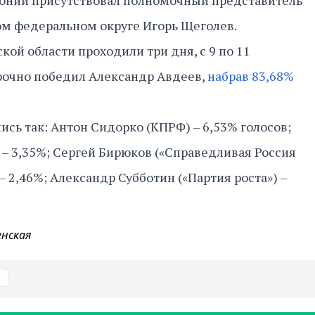
онии присутствовал полномочный представитель
ом федеральном округе Игорь Щеголев.
ой области проходили три дня, с 9 по 11
орочно победил Александр Авдеев,
набрав 83,68%
ись так: Антон Сидорко (КПРФ) – 6,53% голосов;
– 3,35%; Сергей Бирюков («Справедливая Россия
 – 2,46%; Александр Субботин («Партия роста») –
енская