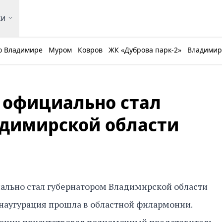
ки
о Владимире
Муром
Ковров
ЖК «Дуброва парк-2»
Владимирс
 официально стал
адимирской области
ально стал губернатором Владимирской области
 Инаугурация прошла в областной филармонии.