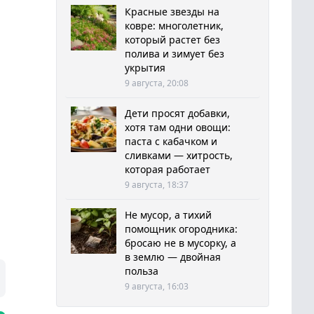
Красные звезды на
ковре: многолетник,
который растет без
полива и зимует без
укрытия
9 августа, 20:08
Дети просят добавки,
хотя там одни овощи:
паста с кабачком и
сливками — хитрость,
которая работает
9 августа, 18:37
Не мусор, а тихий
помощник огородника:
бросаю не в мусорку, а
в землю — двойная
польза
9 августа, 16:03