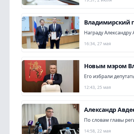
Владимирский г
Награду Александру 
16:34, 27 мая
Новым мэром Вл
Его избрали депутат
12:43, 25 мая
Александр Авдее
По словам главы рег
14:58, 22 мая