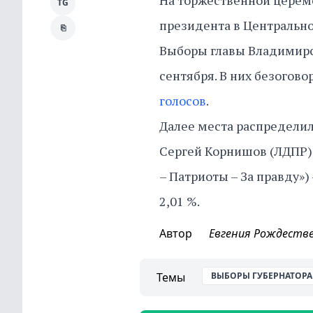
На торжественной церем
TG
президента в Центральн
⎘
Выборы главы Владимирск
сентября. В них безогов
голосов
.
Далее места распределил
Сергей Корнишов (ЛДПР) 
– Патриоты – За правду»)
2,01 %.
Автор
Евгения Рождеств
Темы
ВЫБОРЫ ГУБЕРНАТОРА