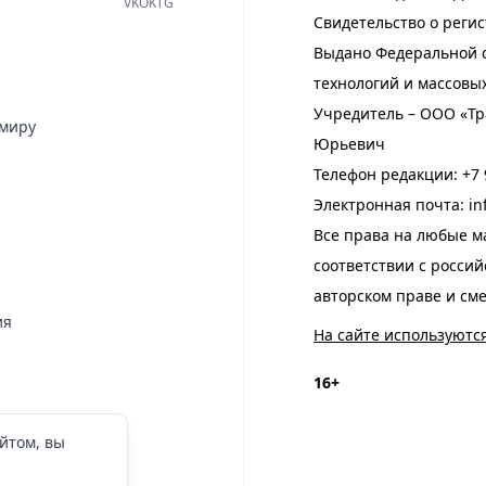
VK
OK
TG
Свидетельство о регис
Выдано Федеральной с
технологий и массовы
Учредитель – ООО «Тр
имиру
Юрьевич
Телефон редакции:
+7 
Электронная почта:
in
Все права на любые м
соответствии с росси
авторском праве и см
ия
На сайте используютс
16+
йтом, вы