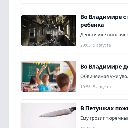
Во Владимире с 
ребенка
Деньги уже выплаче
20:03, 5 августа
Во Владимире де
Обвиняемая уже увол
19:56, 5 августа
В Петушках пож
Ему грозит тюремный