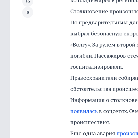
во Владимире» в региона
TG
Столкновение произошло в
⎘
По предварительным данн
выбрал безопасную скорос
«Волгу». За рулем второ
погибли. Пассажиров отеч
госпитализировали.
Правоохранители собираю
обстоятельства происше
Информация о столкнове
появилась
в соцсетях. Оч
происшествия.
Еще одна авария
произо