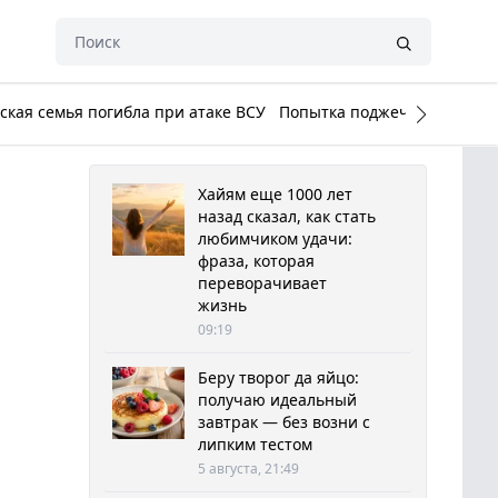
кая семья погибла при атаке ВСУ
Попытка поджечь Белый до
Хайям еще 1000 лет
назад сказал, как стать
любимчиком удачи:
фраза, которая
переворачивает
жизнь
09:19
Беру творог да яйцо:
получаю идеальный
завтрак — без возни с
липким тестом
5 августа, 21:49