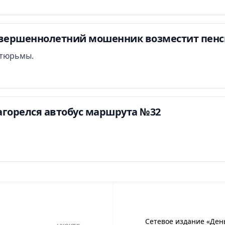
овершеннолетний мошенник возместит пенси
т тюрьмы.
агорелся автобус маршрута №32
Сетевое издание «Ден