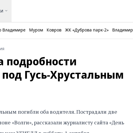
ки
о Владимире
Муром
Ковров
ЖК «Дуброва парк-2»
Владимирс
ия
а подробности
 под Гусь-Хрустальным
альным погибли оба водителя. Пострадали две
оне «Волги», рассказали журналисту сайта «День