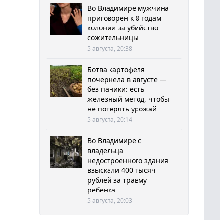
Во Владимире мужчина
приговорен к 8 годам
колонии за убийство
сожительницы
5 августа, 20:38
Ботва картофеля
почернела в августе —
без паники: есть
железный метод, чтобы
не потерять урожай
5 августа, 20:14
Во Владимире с
владельца
недостроенного здания
взыскали 400 тысяч
рублей за травму
ребенка
5 августа, 20:03