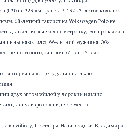
льном УГИБДД в субботу, 1 октября.
 9:20 на 323 км трассы Р-132 «Золотое кольцо».
ым, 68-летний таксист на Volkswagen Polo не
ть движения, выехал на встречку, где врезался в
й машины находился 66-летний мужчина. Оба
ественного авто, женщин 62-х и 42-х лет,
т материалы по делу, устанавливают
ствия.
нии двух автомобилей у деревни Ильино
евидцы сняли фото и видео с места
шла
в субботу, 1 октября. На выезде из Владимира