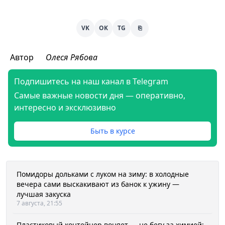
VK
OK
TG
⎘
Автор
Олеся Рябова
Подпишитесь на наш канал в Telegram
Самые важные новости дня — оперативно,
интересно и эксклюзивно
Быть в курсе
Помидоры дольками с луком на зиму: в холодные
вечера сами выскакивают из банок к ужину —
лучшая закуска
7 августа, 21:55
Пластиковый контейнер воняет — не бегу за химией: