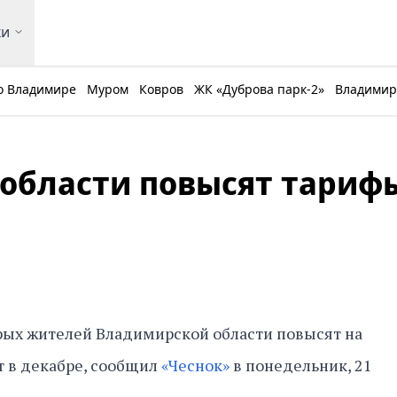
ки
о Владимире
Муром
Ковров
ЖК «Дуброва парк-2»
Владимирс
области повысят тариф
ых жителей Владимирской области повысят на
т в декабре, сообщил
«Чеснок»
в понедельник, 21