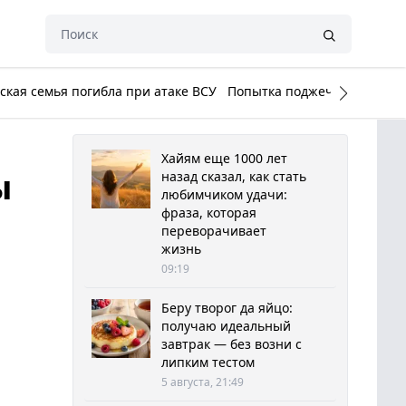
кая семья погибла при атаке ВСУ
Попытка поджечь Белый до
Хайям еще 1000 лет
ы
назад сказал, как стать
любимчиком удачи:
фраза, которая
переворачивает
жизнь
09:19
Беру творог да яйцо:
получаю идеальный
завтрак — без возни с
липким тестом
5 августа, 21:49