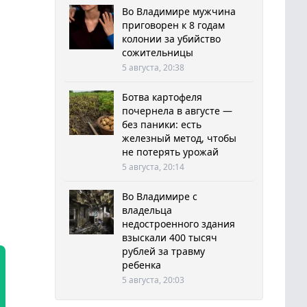
Во Владимире мужчина
приговорен к 8 годам
колонии за убийство
сожительницы
5 августа, 20:38
Ботва картофеля
почернела в августе —
без паники: есть
железный метод, чтобы
не потерять урожай
5 августа, 20:14
Во Владимире с
владельца
недостроенного здания
взыскали 400 тысяч
рублей за травму
ребенка
5 августа, 20:03