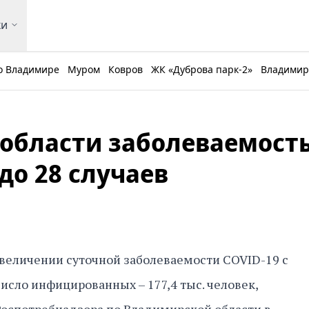
ки
о Владимире
Муром
Ковров
ЖК «Дуброва парк-2»
Владимирс
области заболеваемост
до 28 случаев
увеличении суточной заболеваемости COVID-19 с
число инфицированных – 177,4 тыс. человек,