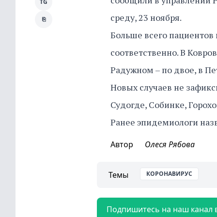
сообщили в управлении 
TG
среду, 23 ноября.
⎘
Больше всего пациентов 
соответственно. В Ковров
Радужном – по двое, в П
Новых случаев не зафикс
Судогде, Собинке, Горохо
Ранее эпидемиологи наз
Автор
Олеся Рябова
Темы
КОРОНАВИРУС
Подпишитесь на наш канал 