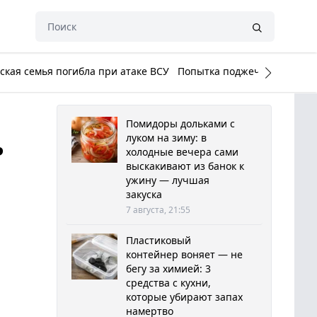
кая семья погибла при атаке ВСУ
Попытка поджечь Белый до
Помидоры дольками с
ь
луком на зиму: в
холодные вечера сами
выскакивают из банок к
ужину — лучшая
закуска
7 августа, 21:55
Пластиковый
контейнер воняет — не
бегу за химией: 3
средства с кухни,
которые убирают запах
намертво