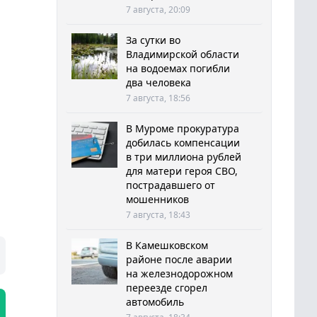
7 августа, 20:09
За сутки во
Владимирской области
на водоемах погибли
два человека
7 августа, 18:56
В Муроме прокуратура
добилась компенсации
в три миллиона рублей
для матери героя СВО,
пострадавшего от
мошенников
7 августа, 18:43
В Камешковском
районе после аварии
на железнодорожном
переезде сгорел
автомобиль