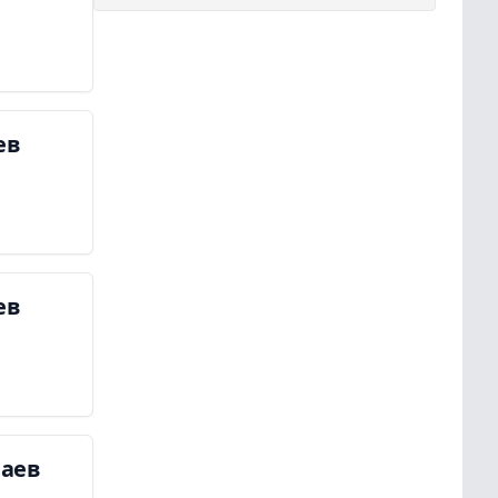
ев
ев
чаев