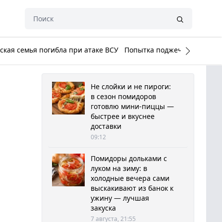
кая семья погибла при атаке ВСУ
Попытка поджечь Белый до
Не слойки и не пироги:
в сезон помидоров
готовлю мини-пиццы —
быстрее и вкуснее
доставки
09:12
Помидоры дольками с
луком на зиму: в
холодные вечера сами
выскакивают из банок к
ужину — лучшая
закуска
7 августа, 21:55