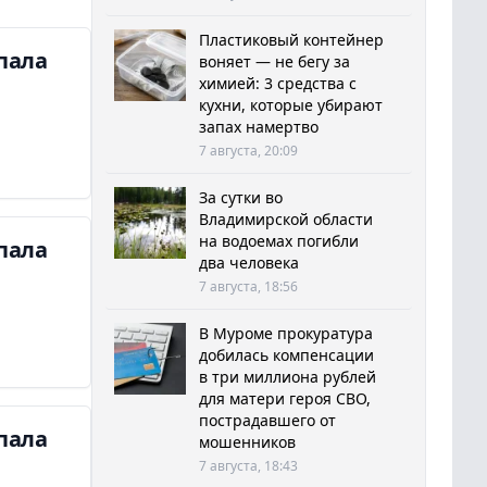
Пластиковый контейнер
пала
воняет — не бегу за
химией: 3 средства с
кухни, которые убирают
запах намертво
7 августа, 20:09
За сутки во
Владимирской области
на водоемах погибли
пала
два человека
7 августа, 18:56
В Муроме прокуратура
добилась компенсации
в три миллиона рублей
для матери героя СВО,
пострадавшего от
пала
мошенников
7 августа, 18:43