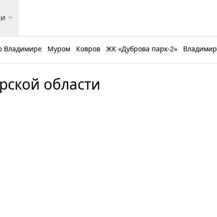
ки
о Владимире
Муром
Ковров
ЖК «Дуброва парк-2»
Владимирс
рской области