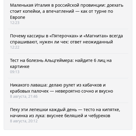
Маленькая Италия в российской провинции: доехать
стоит копейки, а впечатлений — как от турне по
Европе
12:23
Почему кассиры в «Пятерочках» и «Магнитах» всегда
спрашивают, нужен ли чек: ответ неожиданный
12:22
Тест на болезнь Альцгеймера: найдите 6 лиц на
картинке
09:13
Никакого лаваша: делаю рулет из кабачков и
крабовых палочек — невероятно сочно и вкусно
8 августа, 21:46
Пеку эти лепешки каждый день — тесто на кипятке,
начинка из лука: вкуснее беляшей и чебуреков
8 августа, 20:12