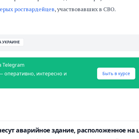
ерых росгвардейцев
, участвовавших в СВО.
А УКРАИНЕ
в Telegram
— оперативно, интересно и
Быть в курсе
есут аварийное здание, расположенное на 