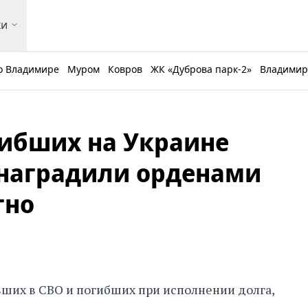
ки
о Владимире
Муром
Ковров
ЖК «Дуброва парк-2»
Владимирс
ибших на Украине
наградили орденами
тно
ших в СВО и погибших при исполнении долга,