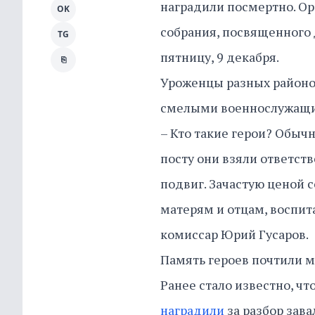
наградили посмертно. О
OK
собрания, посвященного 
TG
пятницу, 9 декабря.
⎘
Уроженцы разных районо
смелыми военнослужащим
– Кто такие герои? Обыч
посту они взяли ответст
подвиг. Зачастую ценой 
матерям и отцам, воспит
комиссар Юрий Гусаров.
Память героев почтили 
Ранее стало известно, ч
наградили
за разбор зав