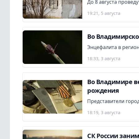
До 8 августа провед
19:21, 5 августа
Во Владимирской
Энцефалита в регион
18:33, 3 августа
Во Владимире в
рождения
Представители город
18:19, 3 августа
СК России заним