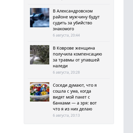
В Александровском
районе мужчину будут
судить за убийство
знакомого
6 августа, 20:44
В Коврове женщина
получила компенсацию
за травмы от упавшей
наледи
6 августа, 20:28
Соседи думают, что я
сошла с ума, когда
видят мой пакет с
банками — а зря: вот
что я из них делаю
6 августа, 20:13