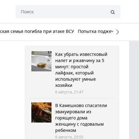
кая семья погибла при атаке ВСУ
Попытка поджечь Белый до
Как убрать известковый
налет и ржавчину за 5
минут: простой
лайфхак, который
используют умные
хозяйки
6 августа, 21:47
В Камешково спасатели
эвакуировали из
горящего дома
женщину с годовалым
ребенком
6 августа, 20:55