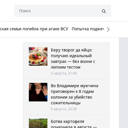
кая семья погибла при атаке ВСУ
Попытка поджечь Белый до
Беру творог да яйцо:
получаю идеальный
завтрак — без возни с
липким тестом
5 августа, 21:49
Во Владимире мужчина
приговорен к 8 годам
колонии за убийство
сожительницы
5 августа, 20:38
Ботва картофеля
почернела в августе —