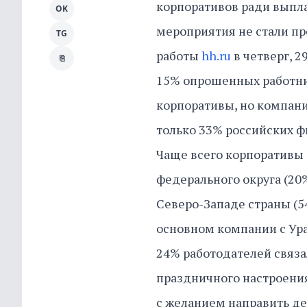
корпоративов ради выпл
OK
мероприятия не стали пр
TG
работы
hh.ru
в четверг, 2
⎘
15% опрошенных работник
корпоративы, но компан
только 33% российских 
Чаще всего корпоративы
федерального округа (20
Северо-Западе страны (5
основном компании с Ура
24% работодателей связа
праздничного настроения
с желанием направить де