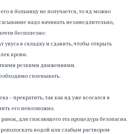
его в больницу не получается, то яд можно
тсасывание надо начинать незамедлительно,
почти бесполезно:
г укуса в складку и сдавить, чтобы открыть
елек крови.
откими резкими движениями.
еобходимо сплевывать.
.
ка – прекратить, так как яд уже всосался в
лить его невозможно.
 ранок, для спасающего эта процедура безопасна.
прополоскать водой или слабым раствором