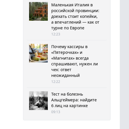
Маленькая Италия в
российской провинции:
доехать стоит копейки,
а впечатлений — как от
турне по Европе
12:23
Почему кассиры в
«Пятерочках» и
«Магнитах» всегда
спрашивают, нужен ли
чек: ответ
неожиданный
12:22
Тест на болезнь
Альцгеймера: найдите
6 лиц на картинке
09:13