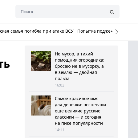
кая семья погибла при атаке ВСУ
Попытка поджечь Белый до
Не мусор, а тихий
ть
помощник огородника:
бросаю не в мусорку, а
в землю — двойная
польза
16:03
Самое красивое имя
для девочки: воспевали
еще великие русские
классики — и сегодня
на пике популярности
14:11