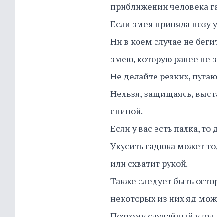
приближении человека га
Если змея приняла позу 
Ни в коем случае не беги
змею, которую ранее не 
Не делайте резких, пуг
Нельзя, защищаясь, выст
спиной.
Если у вас есть палка, т
Укусить гадюка может тол
или схватит рукой.
Также следует быть ост
некоторых из них яд мож
Поэтому случайный укол