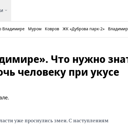
ки
о Владимире
Муром
Ковров
ЖК «Дуброва парк-2»
Владимирс
адимире». Что нужно зна
очь человеку при укусе
але.
ласти уже проснулись змеи. С наступлениям