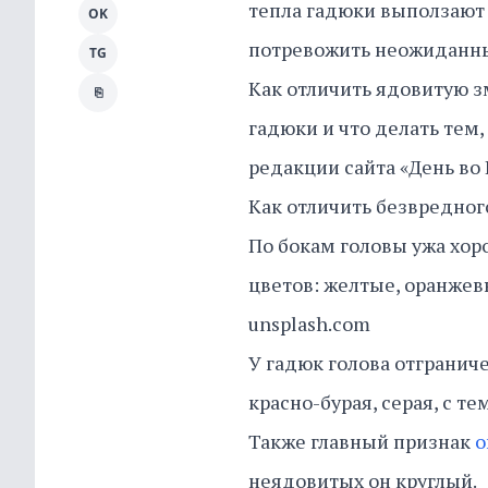
тепла гадюки выползают 
OK
потревожить неожиданный
TG
Как отличить ядовитую зм
⎘
гадюки и что делать тем,
редакции сайта «День во
Как отличить безвредног
По бокам головы ужа хор
цветов: желтые, оранжев
unsplash.com
У гадюк голова отграниче
красно-бурая, серая, с т
Также главный признак
о
неядовитых он круглый.