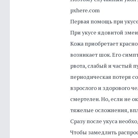
pxhere.com
Первая помощь при укус
При укусе ядовитой змеи 
Кожа приобретает красно
возникает шок. Его симп
рвота, слабый и частый 
периодическая потеря со
взрослого и здорового ч
смертелен. Но, если не о
тяжелые осложнения, впл
Сразу после укуса необх
Чтобы замедлить распрос