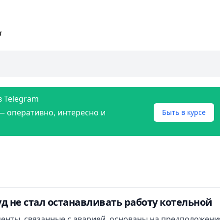
а
в Telegram
— оперативно, интересно и
Быть в курсе
д не стал останавливать работу котельной
менты, связанные с аварией, основаны на предположени