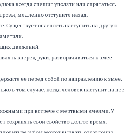
дюка всегда спешит уползти или спрятаться.
угрозы, медленно отступите назад.
те. Существует опасность наступить на другую
заметили.
ающих движений.
авлять вперед руки, разворачиваться к змее
о держите ее перед собой по направлению к змее.
ько в том случае, когда человек наступит на нее
орожными при встрече с мертвыми змеями. У
ет сохранять свои свойство долгое время.
 ядовитым зубом может вызвать отравление.