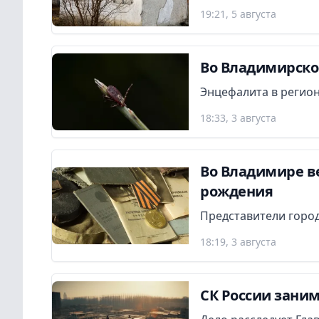
19:21, 5 августа
Во Владимирской
Энцефалита в регион
18:33, 3 августа
Во Владимире в
рождения
Представители город
18:19, 3 августа
СК России заним