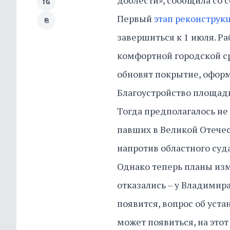
доблести», сообщила со 
TG
Первый
этап реконструк
⎘
завершиться к 1 июля. Р
комфортной городской ср
обновят покрытие, оформ
Благоустройство площади
Тогда предполагалось не
павших в Великой Отечес
напротив областного суда
Однако теперь планы изм
отказались – у Владимир
появится, вопрос об уст
может появиться, на этот