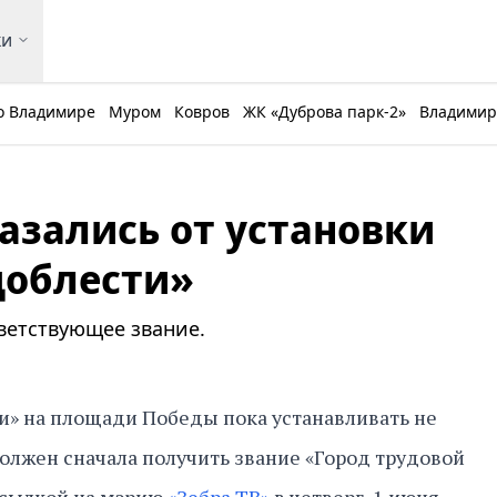
ки
о Владимире
Муром
Ковров
ЖК «Дуброва парк-2»
Владимирс
азались от установки
доблести»
ветствующее звание.
и» на площади Победы пока устанавливать не
должен сначала получить звание «Город трудовой