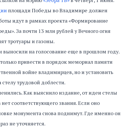
ссылкой на мэрию
«Зебра ТВ»
в четверг, 1 июня.
ции
площади Победы во Владимире должен
аботы идут в рамках проекта «Формирование
еды». За почти 13 млн рублей у Вечного огня
ят тротуары и газоны.
 выносили на голосование еще в прошлом году.
 только привести в порядок мемориал памяти
твенной войне владимирцев, но и установить
 стелу трудовой доблести.
енились. Как выяснило издание, от идеи стелы
а нет соответствующего звания. Если оно
ановке монумента снова поднимут. Где именно он
 раз не уточняется.