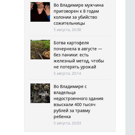
Во Владимире мужчина
приговорен к 8 годам
колонии за убийство
сожительницы
5 августа, 20:38
Ботва картофеля
почернела в августе —
без паники: есть
железный метод, чтобы
не потерять урожай
5 августа, 20:14
Во Владимире с
владельца
недостроенного здания
взыскали 400 тысяч
рублей за травму
ребенка
5 августа, 20:03