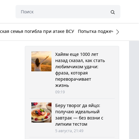
кая семья погибла при атаке ВСУ
Попытка поджечь Белый до
Хайям еще 1000 лет
назад сказал, как стать
любимчиком удачи:
фраза, которая
переворачивает
жизнь
09:19
Беру творог да яйцо:
получаю идеальный
завтрак — без возни с
липким тестом
5 августа, 21:49