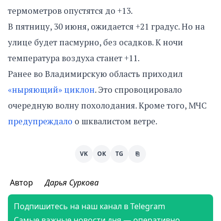
термометров опустятся до +13.
В пятницу, 30 июня, ожидается +21 градус. Но на
улице будет пасмурно, без осадков. К ночи
температура воздуха станет +11.
Ранее во Владимирскую область приходил
«ныряющий» циклон
. Это спровоцировало
очередную волну похолодания. Кроме того, МЧС
предупреждало
о шквалистом ветре.
VK
OK
TG
⎘
Автор
Дарья Суркова
Подпишитесь на наш канал в Telegram
Самые важные новости дня — оперативно,