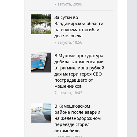
7 августа, 20:09
За сутки во
Владимирской области
на водоемах погибли
два человека
7 августа, 18:56
В Муроме прокуратура
добилась компенсации
в три миллиона рублей
для матери героя СВО,
пострадавшего от
мошенников
7 августа, 18:43
В Камешковском
районе после аварии
на железнодорожном
переезде сгорел
автомобиль