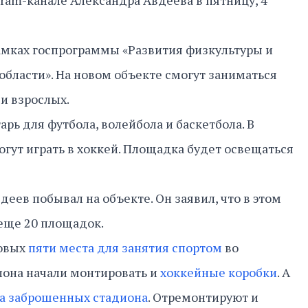
gram-канале Александра Авдеева в пятницу, 4
амках госпрограммы «Развития физкультуры и
области». На новом объекте смогут заниматься
 и взрослых.
рь для футбола, волейбола и баскетбола. В
гут играть в хоккей. Площадка будет освещаться
еев побывал на объекте. Он заявил, что в этом
 еще 20 площадок.
новых
пяти места для занятия спортом
во
иона начали монтировать и
хоккейные коробки
. А
а заброшенных стадиона
. Отремонтируют и