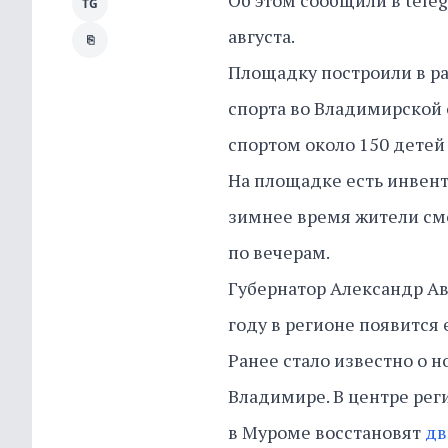
Об этом сообщили в tele
TG
августа.
⎘
Площадку построили в р
спорта во Владимирской 
спортом около 150 детей
На площадке есть инвента
зимнее время жители смо
по вечерам.
Губернатор Александр Авд
году в регионе появится
Ранее стало известно о 
Владимире. В центре рег
в Муроме восстановят
дв