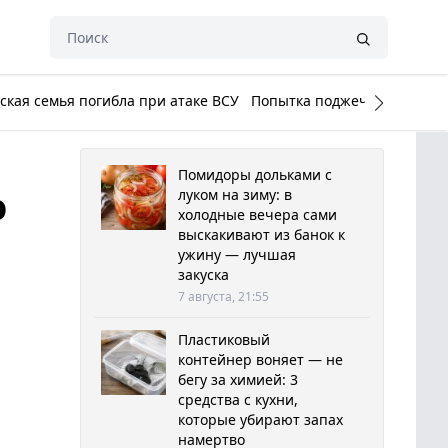
кая семья погибла при атаке ВСУ
Попытка поджечь Белый до
Помидоры дольками с
ю
луком на зиму: в
холодные вечера сами
выскакивают из банок к
ужину — лучшая
закуска
7 августа, 21:55
Пластиковый
контейнер воняет — не
бегу за химией: 3
средства с кухни,
которые убирают запах
намертво