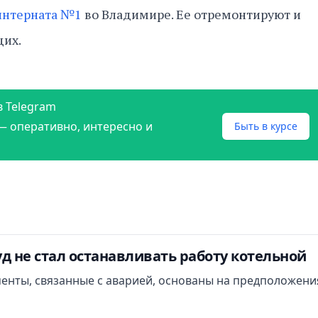
интерната №1
во Владимире. Ее отремонтируют и
щих.
в Telegram
— оперативно, интересно и
Быть в курсе
д не стал останавливать работу котельной
менты, связанные с аварией, основаны на предположени