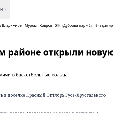
ки
о Владимире
Муром
Ковров
ЖК «Дуброва парк-2»
Владимирс
ом районе открыли нову
мячи в баскетбольные кольца.
 в поселке Красный Октябрь Гусь-Хрустального