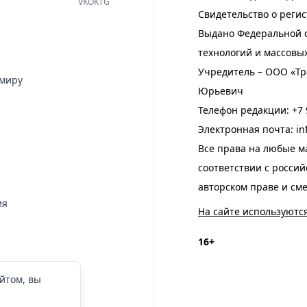
VK
OK
TG
Свидетельство о регис
Выдано Федеральной с
технологий и массовы
Учредитель – ООО «Тр
имиру
Юрьевич
Телефон редакции:
+7 
Электронная почта:
in
Все права на любые м
соответствии с росси
авторском праве и см
ия
На сайте используютс
16+
йтом, вы