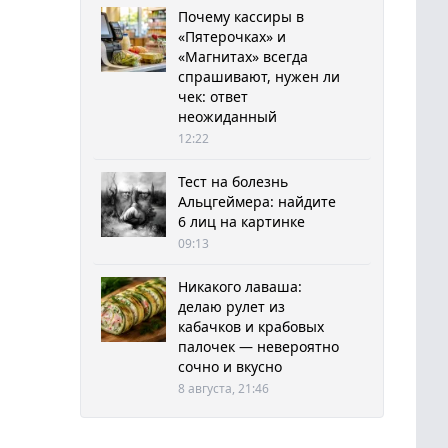
Почему кассиры в
«Пятерочках» и
«Магнитах» всегда
спрашивают, нужен ли
чек: ответ
неожиданный
12:22
Тест на болезнь
Альцгеймера: найдите
6 лиц на картинке
09:13
Никакого лаваша:
делаю рулет из
кабачков и крабовых
палочек — невероятно
сочно и вкусно
8 августа, 21:46