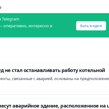
а
в Telegram
— оперативно, интересно и
Быть в курсе
д не стал останавливать работу котельной
менты, связанные с аварией, основаны на предположени
есут аварийное здание, расположенное на 