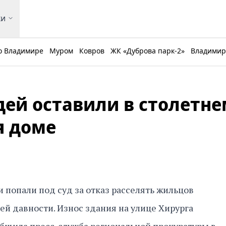
ки
о Владимире
Муром
Ковров
ЖК «Дуброва парк-2»
Владимирс
ей оставили в столетне
 доме
попали под суд за отказ расселять жильцов
ей давности. Износ здания на улице Хирурга