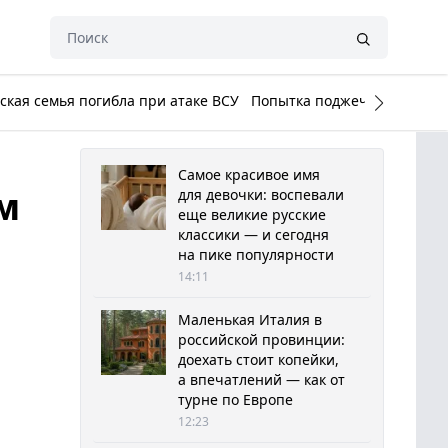
кая семья погибла при атаке ВСУ
Попытка поджечь Белый до
Самое красивое имя
м
для девочки: воспевали
еще великие русские
классики — и сегодня
на пике популярности
14:11
Маленькая Италия в
российской провинции:
доехать стоит копейки,
а впечатлений — как от
турне по Европе
12:23