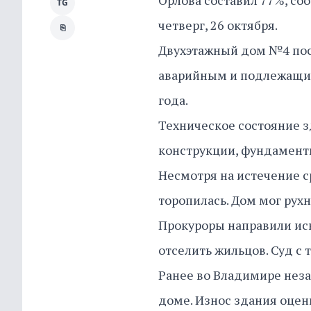
Орлова составил 77%, со
TG
четверг, 26 октября.
⎘
Двухэтажный дом №4 пост
аварийным и подлежащим 
года.
Техническое состояние 
конструкции, фундамент
Несмотря на истечение с
торопилась. Дом мог рух
Прокуроры направили иск
отселить жильцов. Суд с
Ранее во Владимире нез
доме. Износ здания оцен