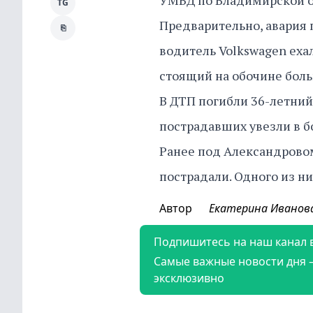
УМВД по Владимирской о
TG
Предварительно, авария п
⎘
водитель Volkswagen еха
стоящий на обочине бол
В ДТП погибли 36-летний
пострадавших увезли в 
Ранее под Александров
пострадали. Одного из н
Автор
Екатерина Иванов
Подпишитесь на наш канал 
Самые важные новости дня 
эксклюзивно