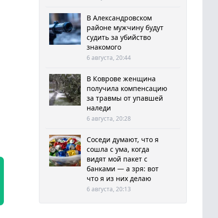
В Александровском
районе мужчину будут
судить за убийство
знакомого
6 августа, 20:44
В Коврове женщина
получила компенсацию
за травмы от упавшей
наледи
6 августа, 20:28
Соседи думают, что я
сошла с ума, когда
видят мой пакет с
банками — а зря: вот
что я из них делаю
6 августа, 20:13