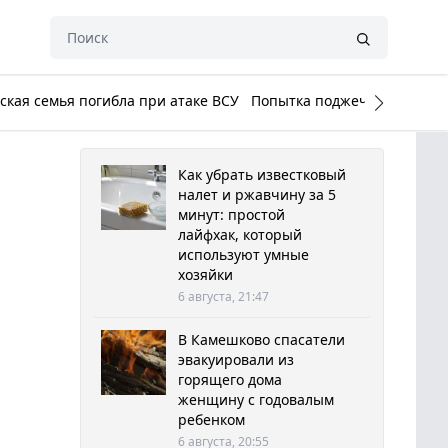
кая семья погибла при атаке ВСУ
Попытка поджечь Белый до
Как убрать известковый
налет и ржавчину за 5
минут: простой
лайфхак, который
используют умные
хозяйки
6 августа, 21:47
В Камешково спасатели
эвакуировали из
горящего дома
женщину с годовалым
ребенком
6 августа, 20:55