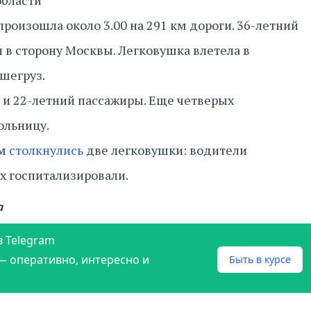
бласти
роизошла около 3.00 на 291 км дороги. 36-летний
л в сторону Москвы. Легковушка влетела в
ьшегруз.
 и 22-летний пассажиры. Еще четверых
больницу.
ом
столкнулись
две легковушки: водители
их госпитализировали.
а
в Telegram
— оперативно, интересно и
Быть в курсе