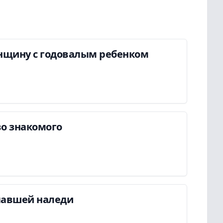
енщину с годовалым ребенком
во знакомого
павшей наледи