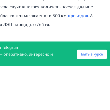
После случившегося водитель поехал дальше.
бласти к зиме заменили 300 км
проводов
. А
и ЛЭП площадью 765 га.
в Telegram
— оперативно, интересно и
Быть в курсе