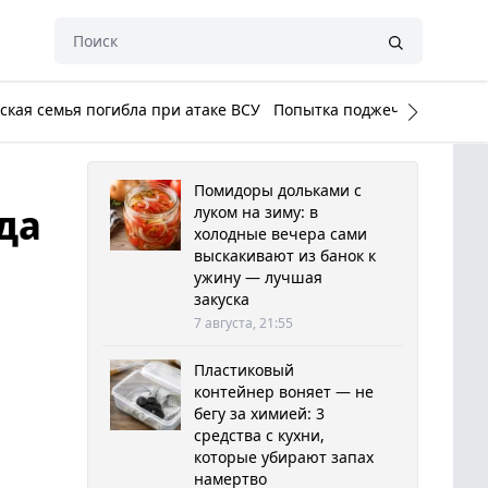
кая семья погибла при атаке ВСУ
Попытка поджечь Белый до
Помидоры дольками с
да
луком на зиму: в
холодные вечера сами
выскакивают из банок к
ужину — лучшая
закуска
7 августа, 21:55
Пластиковый
контейнер воняет — не
бегу за химией: 3
средства с кухни,
которые убирают запах
намертво