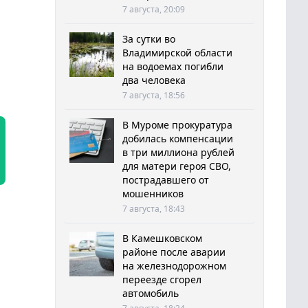
7 августа, 20:09
За сутки во
Владимирской области
на водоемах погибли
два человека
7 августа, 18:56
В Муроме прокуратура
добилась компенсации
в три миллиона рублей
для матери героя СВО,
пострадавшего от
мошенников
7 августа, 18:43
В Камешковском
районе после аварии
на железнодорожном
переезде сгорел
автомобиль