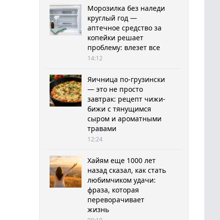
Морозилка без наледи
круглый год —
аптечное средство за
копейки решает
проблему: влезет все
14:12
Яичница по-грузински
— это не просто
завтрак: рецепт чижи-
бижи с тянущимся
сыром и ароматными
травами
12:24
Хайям еще 1000 лет
назад сказал, как стать
любимчиком удачи:
фраза, которая
переворачивает
жизнь