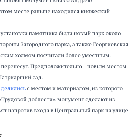
установят монумент князю Андрею
 этом месте раньше находился княжеский
 установки памятника были новый парк около
тороны Загородного парка, а также Георгиевская
асским холмом посчитали более уместным.
х перенесут. Предположительно – новым местом
Патриарший сад.
еделились
с местом и материалом, из которого
 «Трудовой доблести». монумент сделают из
вят напротив входа в Центральный парк на улице
а