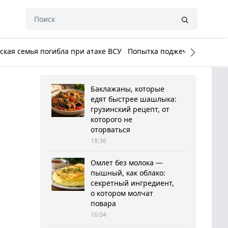
кая семья погибла при атаке ВСУ
Попытка поджечь Белый до
Баклажаны, которые
едят быстрее шашлыка:
грузинский рецепт, от
которого не
оторваться
18:36
Омлет без молока —
пышный, как облако:
секретный ингредиент,
о котором молчат
повара
16:04