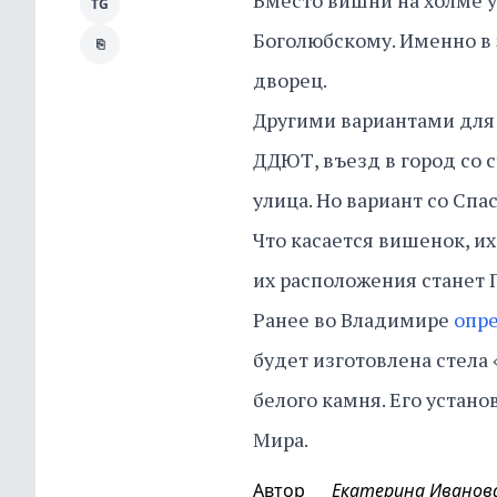
Вместо вишни на холме 
TG
Боголюбскому. Именно в
⎘
дворец.
Другими вариантами для
ДДЮТ, въезд в город со с
улица. Но вариант со Сп
Что касается вишенок, и
их расположения станет 
Ранее во Владимире
опр
будет изготовлена стела
белого камня. Его устано
Мира.
Автор
Екатерина Иванов