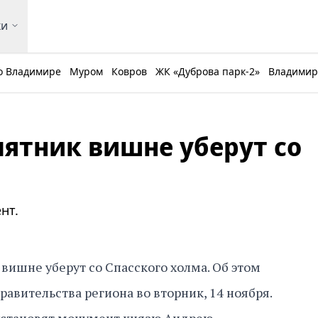
ки
о Владимире
Муром
Ковров
ЖК «Дуброва парк-2»
Владимирс
ятник вишне уберут со
нт.
ишне уберут со Спасского холма. Об этом
равительства региона во вторник, 14 ноября.