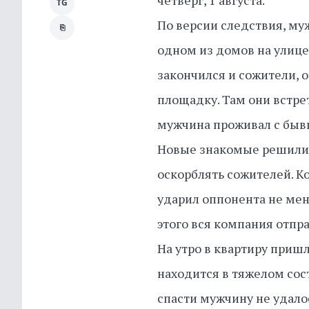
четверг, 1 августа.
TG
По версии следствия, му
⎘
одном из домов на улице
закончился и сожители, 
площадку. Там они встрет
мужчина проживал с быв
Новые знакомые решили 
оскорблять сожителей. К
ударил оппонента не мене
этого вся компания отпра
На утро в квартиру приш
находится в тяжелом сос
спасти мужчину не удалос