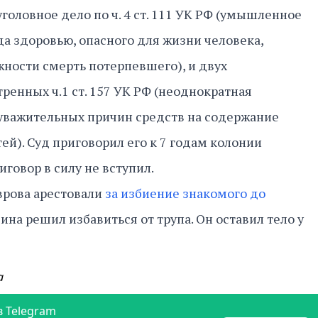
головное дело по ч. 4 ст. 111 УК РФ (умышленное
а здоровью, опасного для жизни человека,
ности смерть потерпевшего), и двух
ренных ч.1 ст. 157 УК РФ (неоднократная
 уважительных причин средств на содержание
й). Суд приговорил его к 7 годам колонии
иговор в силу не вступил.
врова арестовали
за избиение знакомого до
чина решил избавиться от трупа. Он оставил тело у
а
в Telegram