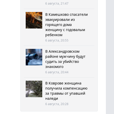
6 августа, 21:47
В Камешково спасатели
эвакуировали из
горящего дома
женщину с годовалым
ребенком
6 августа, 20:55
В Александровском
районе мужчину будут
судить за убийство
знакомого
6 августа, 20:44
В Коврове женщина
получила компенсацию
за травмы от упавшей
наледи
6 августа, 20:28