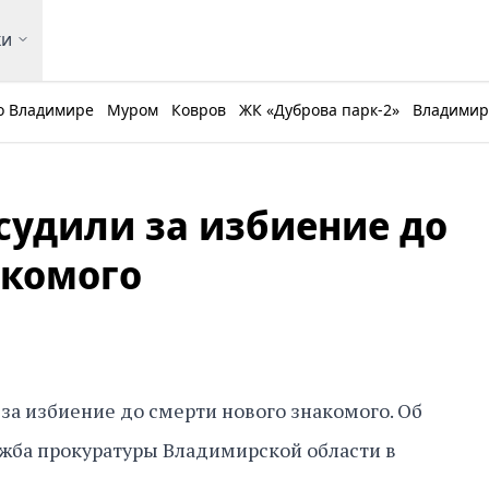
ки
о Владимире
Муром
Ковров
ЖК «Дуброва парк-2»
Владимирс
судили за избиение до
акомого
за избиение до смерти нового знакомого. Об
жба прокуратуры Владимирской области в