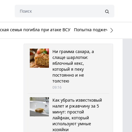
кая семья погибла при атаке ВСУ
Попытка поджечь Белый до
Ни грамма сахара, а
слаще шарлотки:
яблочный кекс,
который я пеку
постоянно и не
толстею
09:16
Как убрать известковый
налет и ржавчину за 5
минут: простой
лайфхак, который
используют умные
хозяйки