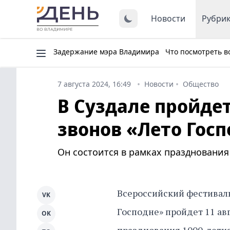
Новости
Рубри
Задержание мэра Владимира
Что посмотреть в
7 августа 2024, 16:49
Новости
Общество
В Суздале пройде
звонов «Лето Гос
Он состоится в рамках празднования 
Всероссийский фестиваль
VK
Господне» пройдет 11 авг
OK