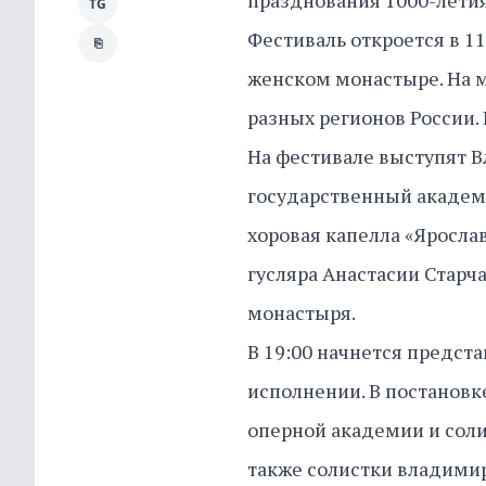
празднования 1000-летия
TG
Фестиваль откроется в 
⎘
женском монастыре. На 
разных регионов России.
На фестивале выступят 
государственный академ
хоровая капелла «Яросл
гусляра Анастасии Старч
монастыря.
В 19:00 начнется предст
исполнении. В постанов
оперной академии и соли
также солистки владими