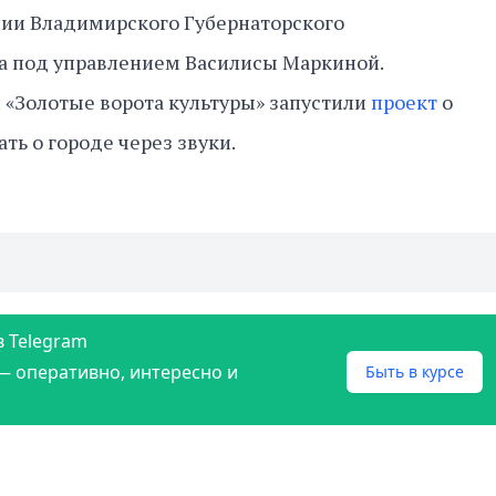
нии Владимирского Губернаторского
а под управлением Василисы Маркиной.
 «Золотые ворота культуры» запустили
проект
о
ать о городе через звуки.
в Telegram
— оперативно, интересно и
Быть в курсе