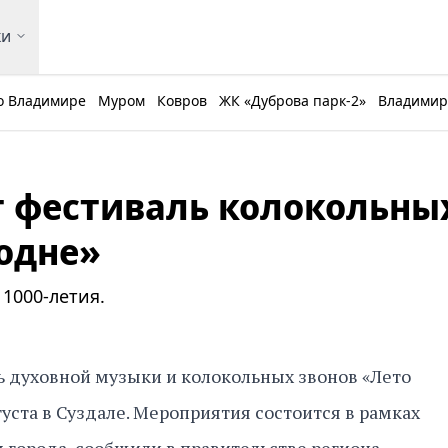
ки
о Владимире
Муром
Ковров
ЖК «Дуброва парк-2»
Владимирс
т фестиваль колокольны
подне»
1000-летия.
 духовной музыки и колокольных звонов «Лето
уста в Суздале. Мероприятия состоится в рамках