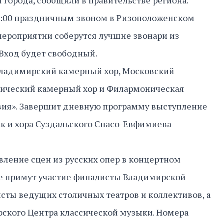
 города, сообщили в правительстве региона.
11:00 праздничным звоном в Ризоположенском
мероприятии соберутся лучшие звонари из
 Вход будет свободный.
Владимирский камерный хор, Московский
ический камерный хор и Филармоническая
авия». Завершит дневную программу выступление
ак и хора Суздальского Спасо-Евфимиева
авление сцен из русских опер в концертном
ке примут участие финалисты Владимирской
сты ведущих столичных театров и коллективов, а
рского Центра классической музыки. Номера