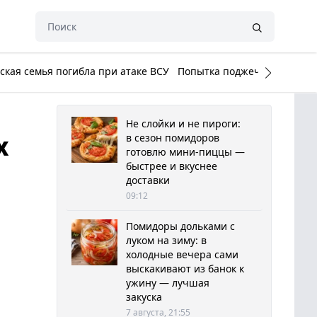
кая семья погибла при атаке ВСУ
Попытка поджечь Белый до
Не слойки и не пироги:
х
в сезон помидоров
готовлю мини-пиццы —
быстрее и вкуснее
доставки
09:12
Помидоры дольками с
луком на зиму: в
холодные вечера сами
выскакивают из банок к
ужину — лучшая
закуска
7 августа, 21:55