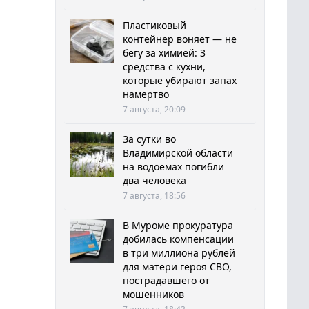
Пластиковый
контейнер воняет — не
бегу за химией: 3
средства с кухни,
которые убирают запах
намертво
7 августа, 20:09
За сутки во
Владимирской области
на водоемах погибли
два человека
7 августа, 18:56
В Муроме прокуратура
добилась компенсации
в три миллиона рублей
для матери героя СВО,
пострадавшего от
мошенников