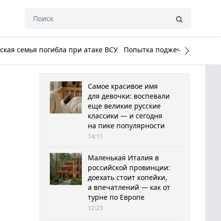
кая семья погибла при атаке ВСУ
Попытка поджечь Белый до
Самое красивое имя
для девочки: воспевали
еще великие русские
классики — и сегодня
на пике популярности
14:11
Маленькая Италия в
российской провинции:
доехать стоит копейки,
а впечатлений — как от
турне по Европе
12:23