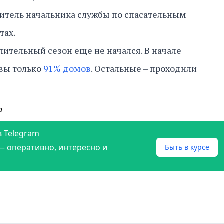
итель начальника службы по спасательным
тах.
ительный сезон еще не начался. В начале
овы только
91% домов
. Остальные – проходили
а
в Telegram
— оперативно, интересно и
Быть в курсе