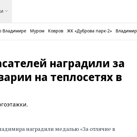
ки
о Владимире
Муром
Ковров
ЖК «Дуброва парк-2»
Владимирс
сателей наградили за
варии на теплосетях в
огоэтажки.
ладимира наградили медалью «За отличие в