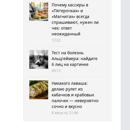
Почему кассиры в
«Пятерочках» и
«Магнитах» всегда
спрашивают, нужен ли
чек: ответ
неожиданный
12:22
Тест на болезнь
Альцгеймера: найдите
6 лиц на картинке
09:13
Никакого лаваша:
делаю рулет из
кабачков и крабовых
палочек — невероятно
сочно и вкусно
8 августа, 21:46