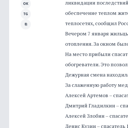
ликвидации последствий 
OK
обеспечение теплом жите
TG
теплосетях, сообщил Росс
⎘
Вечером 7 января жильцы
отопления. За окном было
На место прибыли спаса
обогреватели. Это позво
Дежурная смена находила
За слаженную работу ме
Алексей Артемов – спасат
Дмитрий Гладилкин – спас
Алексей Злобин – спасате
Денис Кузин – спасатель 1