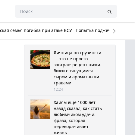
кая семья погибла при атаке ВСУ
Попытка поджечь Белый до
Яичница по-грузински
— это не просто
завтрак: рецепт чижи-
бижи с тянущимся
сыром и ароматными
травами
12:24
Хайям еще 1000 лет
назад сказал, как стать
любимчиком удачи:
фраза, которая
переворачивает
жизнь