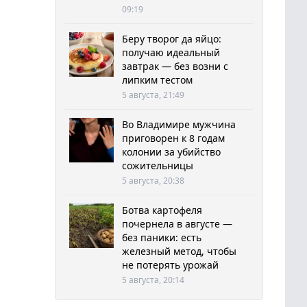
09:19
Беру творог да яйцо:
получаю идеальный
завтрак — без возни с
липким тестом
5 августа, 21:49
Во Владимире мужчина
приговорен к 8 годам
колонии за убийство
сожительницы
5 августа, 20:38
Ботва картофеля
почернела в августе —
без паники: есть
железный метод, чтобы
не потерять урожай
5 августа, 20:14