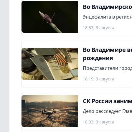
Во Владимирской
Энцефалита в регион
18:33, 3 августа
Во Владимире в
рождения
Представители город
18:19, 3 августа
СК России заним
Дело расследует Гла
18:03, 3 августа