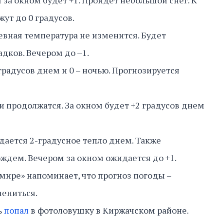
 за окном будет +1. Пройдет небольшой снег. К
ут до 0 градусов.
невная температура не изменится. Будет
адков. Вечером до –1.
градусов днем и 0 – ночью. Прогнозируется
и продолжатся. За окном будет +2 градусов днем
идается 2-градусное тепло днем. Также
ождем. Вечером за окном ожидается до +1.
мире» напоминает, что прогноз погоды –
мениться.
ь
попал
в фотоловушку в Киржачском районе.