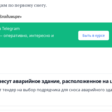
им по первому снегу.
 Владимире»
в Telegram
— оперативно, интересно и
Быть в курсе
есут аварийное здание, расположенное на 
ут тендер на выбор подрядчика для сноса аварийного зд