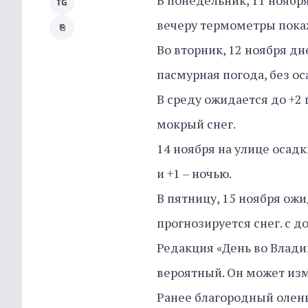
В понедельник, 11 ноября
TG
вечеру термометры покаж
⎘
Во вторник, 12 ноября д
пасмурная погода, без ос
В среду ожидается до +2 
мокрый снег.
14 ноября на улице осадк
и +1 – ночью.
В пятницу, 15 ноября ож
прогнозируется снег. с д
Редакция «День во Влади
вероятный. Он может из
Ранее благородный олен