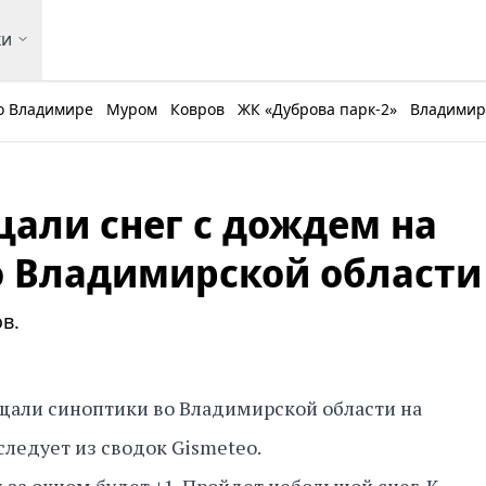
ки
о Владимире
Муром
Ковров
ЖК «Дуброва парк-2»
Владимирс
али снег с дождем на
о Владимирской области
в.
али синоптики во Владимирской области на
следует из сводок Gismeteo.