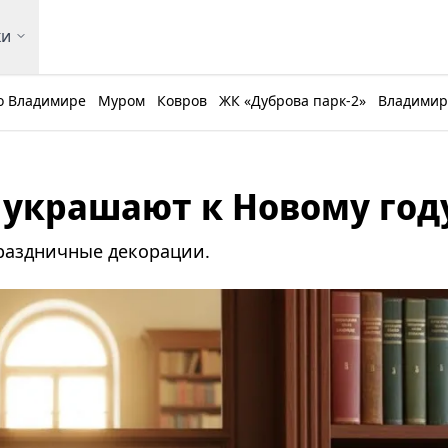
ки
о Владимире
Муром
Ковров
ЖК «Дуброва парк-2»
Владимирс
украшают к Новому год
праздничные декорации.