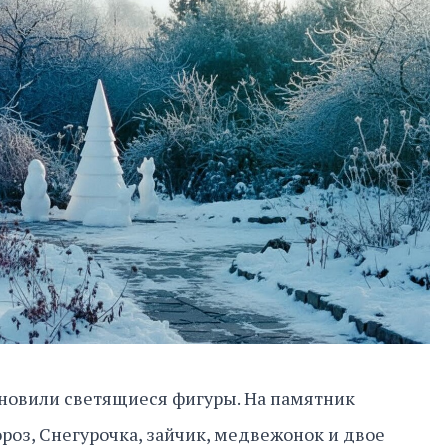
тановили светящиеся фигуры. На памятник
роз, Снегурочка, зайчик, медвежонок и двое