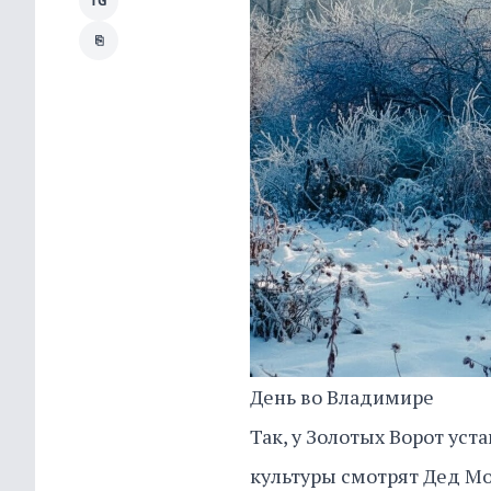
TG
⎘
День во Владимире
Так, у Золотых Ворот ус
культуры смотрят Дед Мо