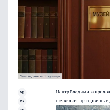
Фото — День во Владимире
Центр Владимира продолж
VK
появились праздничные д
OK