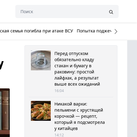
кая семья погибла при атаке ВСУ
Попытка поджечь Белый до
Перед отпуском
у
обязательно кладу
стакан и бумагу в
раковину: простой
лайфхак, а результат
выше всех ожиданий
16:04
Никакой варки:
пельмени с хрустящей
корочкой — рецепт,
который я подсмотрела
у китайцев
14:12