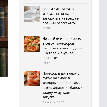
Зачем лить уксус в
унитаз на ночь:
запомните навсегда и
родным расскажите
12:18
Не слойки и не пироги:
в сезон помидоров
готовлю мини-пиццы —
быстрее и вкуснее
доставки
09:12
Помидоры дольками с
луком на зиму: в
холодные вечера сами
выскакивают из банок к
ужину — лучшая
закуска
7 августа, 21:55