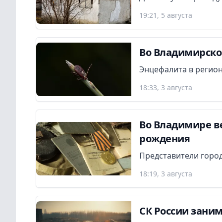
19:21, 5 августа
Во Владимирской
Энцефалита в регион
18:33, 3 августа
Во Владимире в
рождения
Представители город
18:19, 3 августа
СК России заним