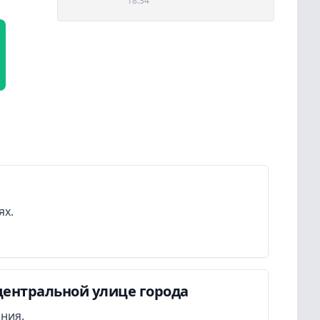
18:34
ях.
центральной улице города
ания.