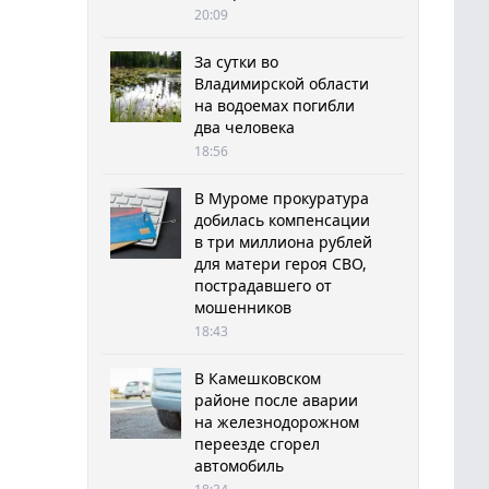
20:09
За сутки во
Владимирской области
на водоемах погибли
два человека
18:56
В Муроме прокуратура
добилась компенсации
в три миллиона рублей
для матери героя СВО,
пострадавшего от
мошенников
18:43
В Камешковском
районе после аварии
на железнодорожном
переезде сгорел
автомобиль