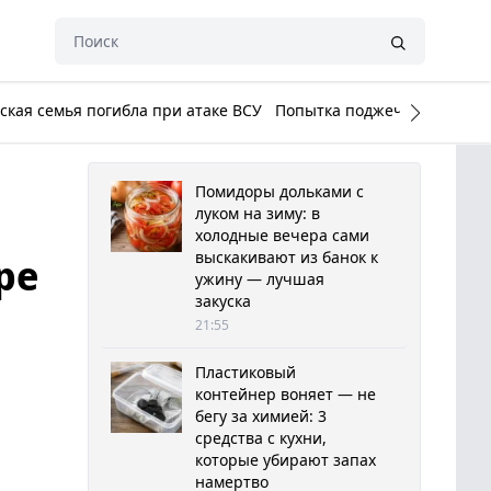
кая семья погибла при атаке ВСУ
Попытка поджечь Белый до
Помидоры дольками с
луком на зиму: в
холодные вечера сами
выскакивают из банок к
ре
ужину — лучшая
закуска
21:55
Пластиковый
контейнер воняет — не
бегу за химией: 3
средства с кухни,
которые убирают запах
намертво