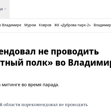
ки
о Владимире
Муром
Ковров
ЖК «Дуброва парк-2»
Владимирс
ендовал не проводить
тный полк» во Владими
 митинге во время парада.
й области порекомендовал не проводить