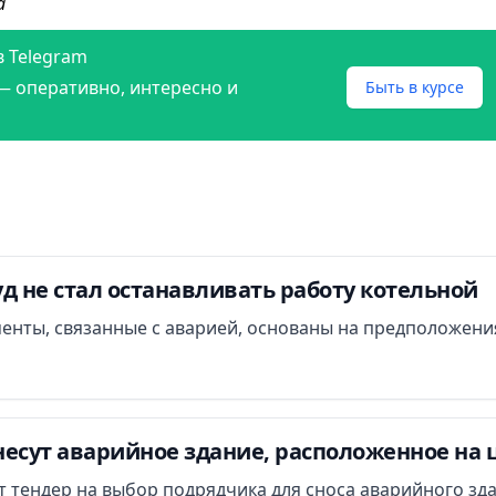
а
в Telegram
— оперативно, интересно и
Быть в курсе
д не стал останавливать работу котельной
менты, связанные с аварией, основаны на предположени
есут аварийное здание, расположенное на 
ут тендер на выбор подрядчика для сноса аварийного зд