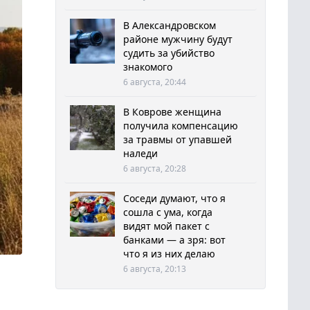
В Александровском
районе мужчину будут
судить за убийство
знакомого
6 августа, 20:44
В Коврове женщина
получила компенсацию
за травмы от упавшей
наледи
6 августа, 20:28
Соседи думают, что я
сошла с ума, когда
видят мой пакет с
банками — а зря: вот
что я из них делаю
6 августа, 20:13