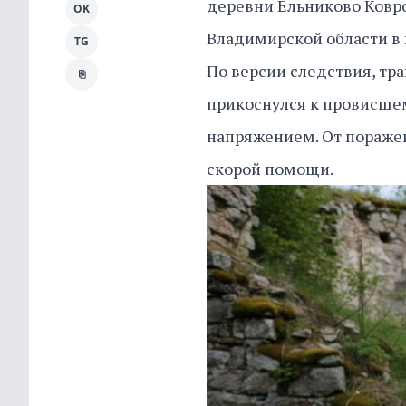
деревни Ельниково Ковро
OK
Владимирской области в 
TG
По версии следствия, тр
⎘
прикоснулся к провисше
напряжением. От поражен
скорой помощи.