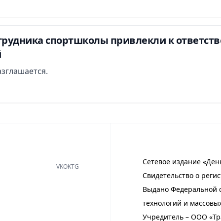
отрудника спортшколы привлекли к ответств
й
азглашается.
Сетевое издание «Ден
VK
OK
TG
Свидетельство о регис
Выдано Федеральной с
технологий и массовы
Учредитель – ООО «Тр