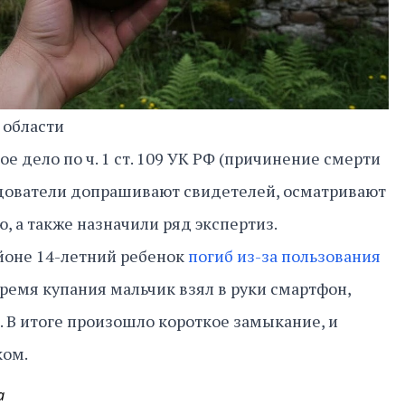
 области
е дело по ч. 1 ст. 109 УК РФ (причинение смерти
едователи допрашивают свидетелей, осматривают
 а также назначили ряд экспертиз.
йоне 14-летний ребенок
погиб из-за пользования
 время купания мальчик взял в руки смартфон,
 В итоге произошло короткое замыкание, и
ком.
а