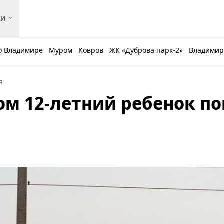
ки
о Владимире
Муром
Ковров
ЖК «Дуброва парк-2»
Владимирс
я
ом 12-летний ребенок по