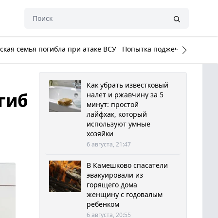
кая семья погибла при атаке ВСУ
Попытка поджечь Белый до
Как убрать известковый
гиб
налет и ржавчину за 5
минут: простой
лайфхак, который
используют умные
хозяйки
6 августа, 21:47
В Камешково спасатели
эвакуировали из
горящего дома
женщину с годовалым
ребенком
6 августа, 20:55