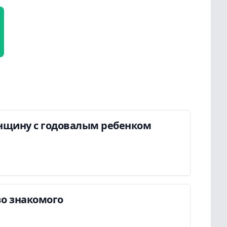
енщину с годовалым ребенком
во знакомого