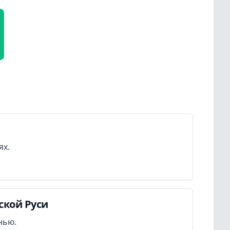
ях.
ской Руси
нью.