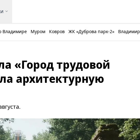
ки
о Владимире
Муром
Ковров
ЖК «Дуброва парк-2»
Владимирс
ла «Город трудовой
ла архитектурную
вгуста.