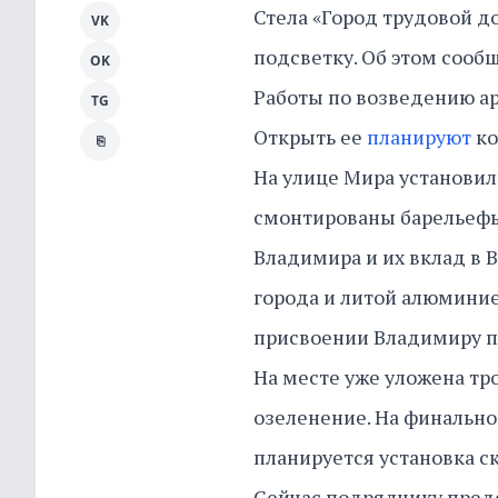
Стела «Город трудовой д
VK
подсветку. Об этом сообщ
OK
Работы по возведению ар
TG
Открыть ее
планируют
ко
⎘
На улице Мира установил
смонтированы барельеф
Владимира и их вклад в 
города и литой алюминие
присвоении Владимиру по
На месте уже уложена тр
озеленение. На финально
планируется установка с
Сейчас подрядчику предс