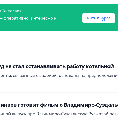
в Telegram
— оперативно, интересно и
Быть в курсе
д не стал останавливать работу котельной
менты, связанные с аварией, основаны на предположени
Минаев готовит фильм о Владимиро-Суздаль
ьшой выпуск про Владимиро-Суздальскую Русь этой осе