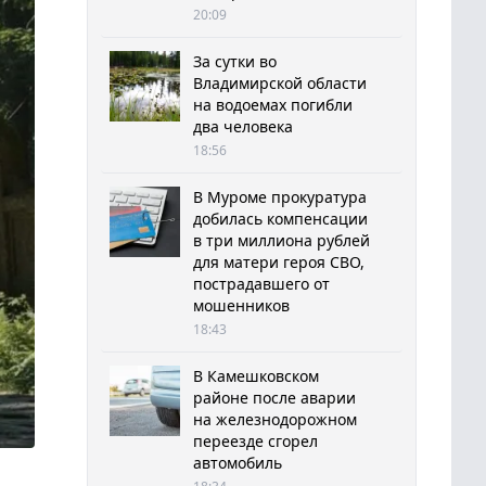
20:09
За сутки во
Владимирской области
на водоемах погибли
два человека
18:56
В Муроме прокуратура
добилась компенсации
в три миллиона рублей
для матери героя СВО,
пострадавшего от
мошенников
18:43
В Камешковском
районе после аварии
на железнодорожном
переезде сгорел
автомобиль