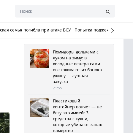
кая семья погибла при атаке ВСУ
Попытка поджечь Белый до
Помидоры дольками с
луком на зиму: в
холодные вечера сами
выскакивают из банок к
ужину — лучшая
закуска
21:55
Пластиковый
контейнер воняет — не
бегу за химией: 3
средства с кухни,
которые убирают запах
намертво