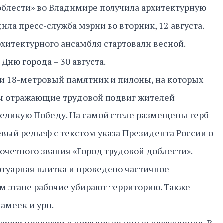
облести» во Владимире получила архитектурную
ила пресс-служба мэрии во вторник, 12 августа.
хитектурного ансамбля стартовали весной.
 Дню города – 30 августа.
и 18-метровый памятник и пилоны, на которых
ы отражающие трудовой подвиг жителей
Великую Победу. На самой стеле размещены герб
вый рельеф с текстом указа Президента России о
четного звания «Город трудовой доблести».
отуарная плитка и проведено частичное
м этапе рабочие убирают территорию. Также
камеек и урн.
тоит привести в порядок зеленые насаждения. В