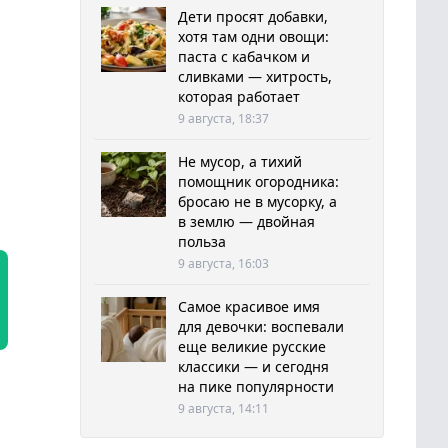
Дети просят добавки,
хотя там одни овощи:
паста с кабачком и
сливками — хитрость,
которая работает
9 августа, 18:37
Не мусор, а тихий
помощник огородника:
бросаю не в мусорку, а
в землю — двойная
польза
9 августа, 16:03
Самое красивое имя
для девочки: воспевали
еще великие русские
классики — и сегодня
на пике популярности
9 августа, 14:11