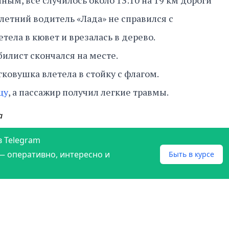
ым, все случилось около 13:10 на 19 км дороги
-летний водитель «Лада» не справился с
тела в кювет и врезалась в дерево.
билист скончался на месте.
ковушка влетела в стойку с флагом.
цу
, а пассажир получил легкие травмы.
а
в Telegram
— оперативно, интересно и
Быть в курсе