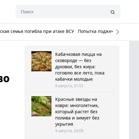
кая семья погибла при атаке ВСУ
Попытка поджечь Белый до
Кабачковая пицца на
сковороде — без
духовки, без жира:
готовлю все лето, пока
во
кабачки молодые
9 августа, 21:52
Красные звезды на
ковре: многолетник,
который растет без
полива и зимует без
укрытия
9 августа, 20:08