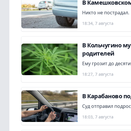
В Камешковском
Никто не пострадал.
18:34, 7 августа
В Кольчугино м
родителей
Ему грозит до десят
18:27, 7 августа
В Карабаново по
Суд отправил подрос
18:03, 7 августа