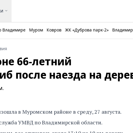
ки
о Владимире
Муром
Ковров
ЖК «Дуброва парк-2»
Владимирс
вия
не 66-летний
иб после наезда на дере
м.
зошла в Муромском районе в среду, 27 августа.
-служба УМВД по Владимирской области.