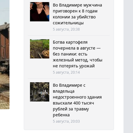
Во Владимире мужчина
приговорен к 8 годам
колонии за убийство
сожительницы
5 августа, 20:38
Ботва картофеля
почернела в августе —
без паники: есть
железный метод, чтобы
не потерять урожай
5 августа, 20:14
Во Владимире с
владельца
недостроенного здания
взыскали 400 тысяч
рублей за травму
ребенка
5 августа, 20:03