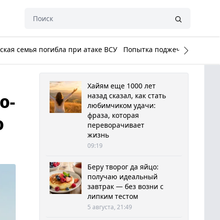
кая семья погибла при атаке ВСУ
Попытка поджечь Белый до
Хайям еще 1000 лет
о-
назад сказал, как стать
любимчиком удачи:
фраза, которая
о
переворачивает
жизнь
09:19
Беру творог да яйцо:
получаю идеальный
завтрак — без возни с
липким тестом
5 августа, 21:49