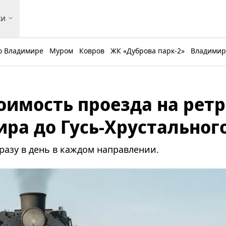
ки
о Владимире
Муром
Ковров
ЖК «Дуброва парк-2»
Владимирс
оимость проезда на ретр
ира до Гусь-Хрустальног
разу в день в каждом направлении.