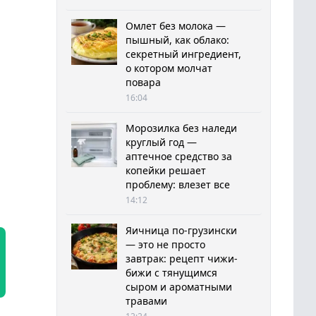
Омлет без молока —
пышный, как облако:
секретный ингредиент,
о котором молчат
повара
16:04
Морозилка без наледи
круглый год —
аптечное средство за
копейки решает
проблему: влезет все
14:12
Яичница по-грузински
— это не просто
завтрак: рецепт чижи-
бижи с тянущимся
сыром и ароматными
травами