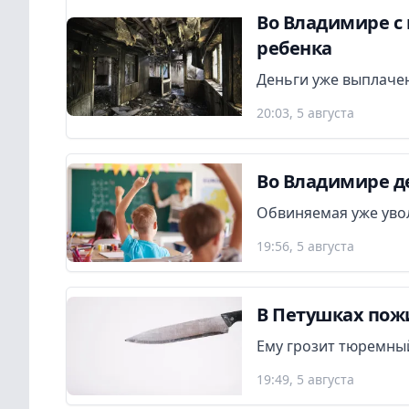
Во Владимире с 
ребенка
Деньги уже выплаче
20:03, 5 августа
Во Владимире де
Обвиняемая уже увол
19:56, 5 августа
В Петушках пож
Ему грозит тюремный
19:49, 5 августа