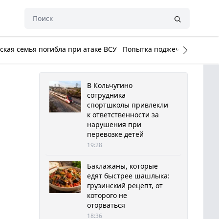
кая семья погибла при атаке ВСУ
Попытка поджечь Белый до
В Кольчугино
сотрудника
спортшколы привлекли
к ответственности за
нарушения при
перевозке детей
19:28
Баклажаны, которые
едят быстрее шашлыка:
грузинский рецепт, от
которого не
оторваться
18:36