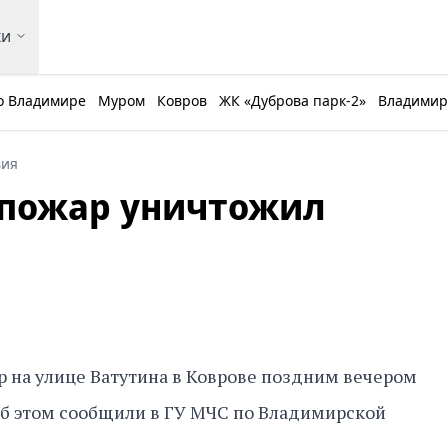
ки
о Владимире
Муром
Ковров
ЖК «Дуброва парк-2»
Владимирс
вия
 пожар уничтожил
р на улице Ватутина в Коврове поздним вечером
 Об этом сообщили в ГУ МЧС по Владимирской