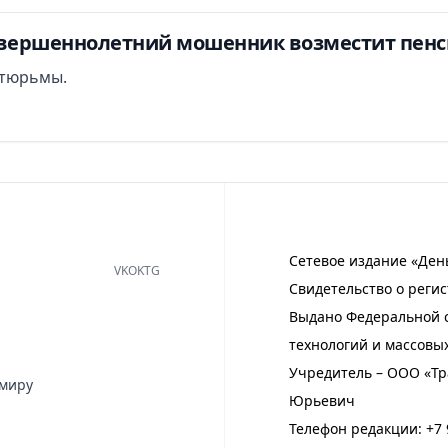
овершеннолетний мошенник возместит пенси
т тюрьмы.
Сетевое издание «Ден
VK
OK
TG
Свидетельство о регис
Выдано Федеральной с
технологий и массовы
Учредитель – ООО «Тр
имиру
Юрьевич
Телефон редакции:
+7 