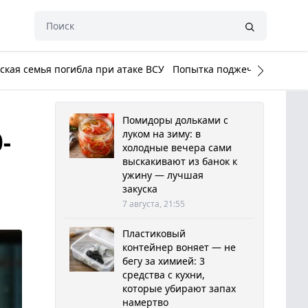
кая семья погибла при атаке ВСУ
Попытка поджечь Белый до
Помидоры дольками с
-
луком на зиму: в
холодные вечера сами
выскакивают из банок к
ужину — лучшая
закуска
7 августа, 21:55
Пластиковый
контейнер воняет — не
бегу за химией: 3
средства с кухни,
которые убирают запах
намертво