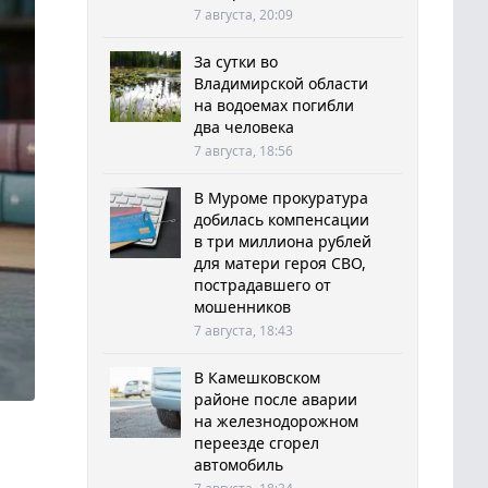
7 августа, 20:09
За сутки во
Владимирской области
на водоемах погибли
два человека
7 августа, 18:56
В Муроме прокуратура
добилась компенсации
в три миллиона рублей
для матери героя СВО,
пострадавшего от
мошенников
7 августа, 18:43
В Камешковском
районе после аварии
на железнодорожном
переезде сгорел
автомобиль