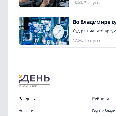
18:03, 7 августа
Во Владимире су
Суд решил, что аргу
17:56, 7 августа
Разделы
Рубрики
Новости
Гид по Влад