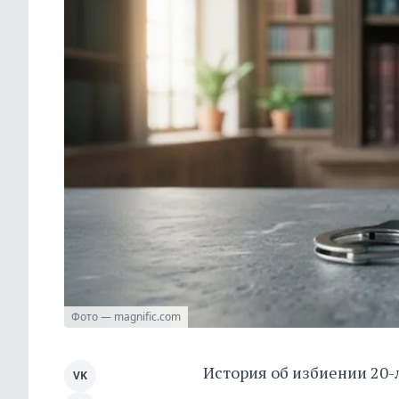
Фото — magnific.com
История об избиении 20
VK