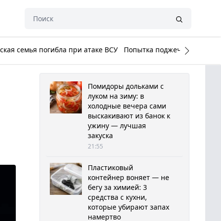
кая семья погибла при атаке ВСУ
Попытка поджечь Белый до
Помидоры дольками с
луком на зиму: в
холодные вечера сами
выскакивают из банок к
ужину — лучшая
закуска
21:55
Пластиковый
контейнер воняет — не
бегу за химией: 3
средства с кухни,
которые убирают запах
намертво