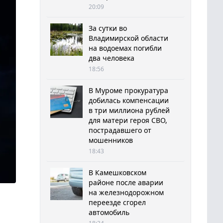
20:09
За сутки во
Владимирской области
на водоемах погибли
два человека
18:56
В Муроме прокуратура
добилась компенсации
в три миллиона рублей
для матери героя СВО,
пострадавшего от
мошенников
18:43
В Камешковском
районе после аварии
на железнодорожном
переезде сгорел
автомобиль