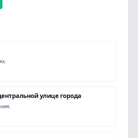
ях.
центральной улице города
ания.