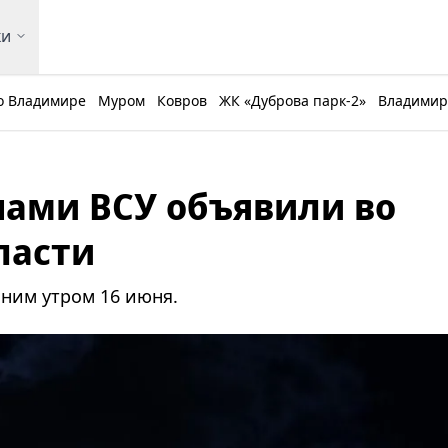
ки
о Владимире
Муром
Ковров
ЖК «Дуброва парк-2»
Владимирс
нами ВСУ объявили во
ласти
нним утром 16 июня.