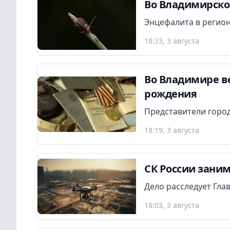
Во Владимирской
Энцефалита в регион
18:33, 3 августа
Во Владимире в
рождения
Представители город
18:19, 3 августа
СК России заним
Дело расследует Гла
18:03, 3 августа