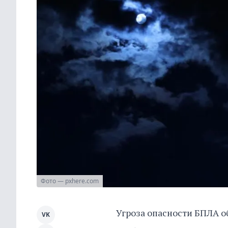
Фото — pxhere.com
Угроза опасности БПЛА о
VK